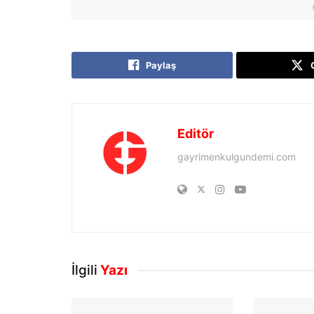
Paylaş
Editör
gayrimenkulgundemi.com
İlgili
Yazı