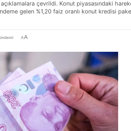
ıklamalara çevrildi. Konut piyasasındaki hareket
me gelen %1,20 faiz oranlı konut kredisi paketi,
A
ündemi
A