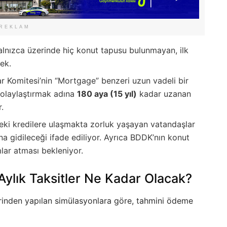
REKLAM
ızca üzerinde hiç konut tapusu bulunmayan, ilk
ek.
ar Komitesi’nin “Mortgage” benzeri uzun vadeli bir
 kolaylaştırmak adına
180 aya (15 yıl)
kadar uzanan
r.
eki kredilere ulaşmakta zorluk yaşayan vatandaşlar
a gidileceği ifade ediliyor. Ayrıca BDDK’nın konut
mlar atması bekleniyor.
Aylık Taksitler Ne Kadar Olacak?
rinden yapılan simülasyonlara göre, tahmini ödeme