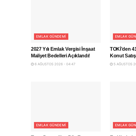
EMLAK GÜNDEMI
EMLAK GÜN
2027 Yılı Emlak Vergisi İnşaat
TOKİ’den 41
Maliyet Bedelleri Açıklandı!
Konut Satış
6 AĞUSTOS 2026 - 04:47
5 AĞUSTOS 20
EMLAK GÜNDEMI
EMLAK GÜN