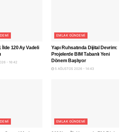
DEMI
EMLAK GÜNDEMI
 İlde 120 Ay Vadeli
Yapı Ruhsatında Dijital Devrim:
ı
Projelerde BIM Tabanlı Yeni
Dönem Başlıyor
26 - 16:42
5 AĞUSTOS 2026 - 14:43
DEMI
EMLAK GÜNDEMI