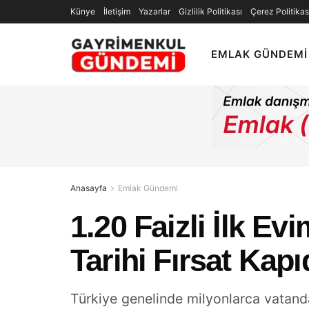
Künye
İletişim
Yazarlar
Gizlilik Politikası
Çerez Politikas
EMLAK GÜNDEMI
Anasayfa
Emlak Gündemi
1.20 Faizli İlk Ev
Tarihi Fırsat Kap
Türkiye genelinde milyonlarca vatanda