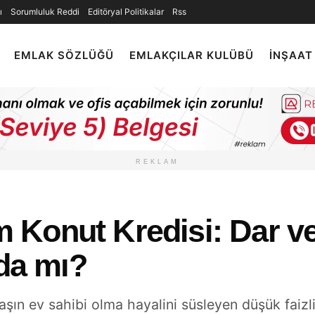
ı
Sorumluluk Reddi
Editöryal Politikalar
Rss
EMLAK SÖZLÜĞÜ
EMLAKÇILAR KULÜBÜ
İNŞAAT
REKLAM
im Konut Kredisi: Dar ve
ıda mı?
şın ev sahibi olma hayalini süsleyen düşük faizl