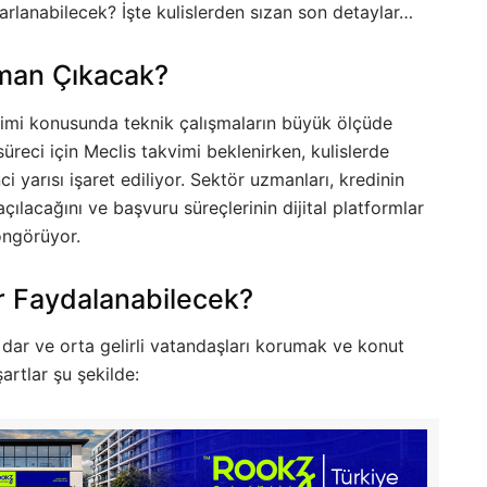
rarlanabilecek? İşte kulislerden sızan son detaylar…
aman Çıkacak?
vimi konusunda teknik çalışmaların büyük ölçüde
üreci için Meclis takvimi beklenirken, kulislerde
ci yarısı işaret ediliyor. Sektör uzmanları, kredinin
lacağını ve başvuru süreçlerinin dijital platformlar
 öngörüyor.
er Faydalanabilecek?
dar ve orta gelirli vatandaşları korumak ve konut
artlar şu şekilde: