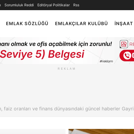
ı
Sorumluluk Reddi
Editöryal Politikalar
Rss
EMLAK SÖZLÜĞÜ
EMLAKÇILAR KULÜBÜ
İNŞAAT
REKLAM
on, faiz oranları ve finans dünyasındaki güncel haberler Ga