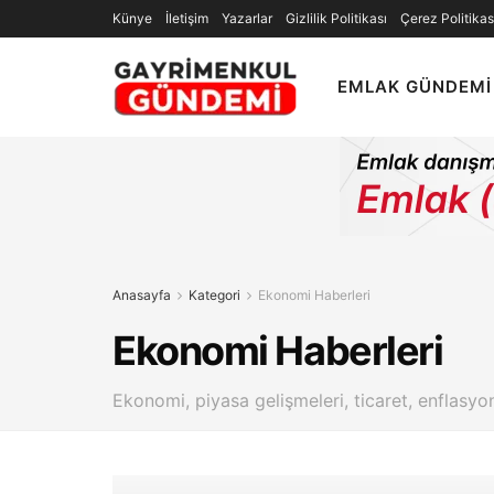
Künye
İletişim
Yazarlar
Gizlilik Politikası
Çerez Politikas
EMLAK GÜNDEMI
Anasayfa
Kategori
Ekonomi Haberleri
Ekonomi Haberleri
Ekonomi, piyasa gelişmeleri, ticaret, enflasy