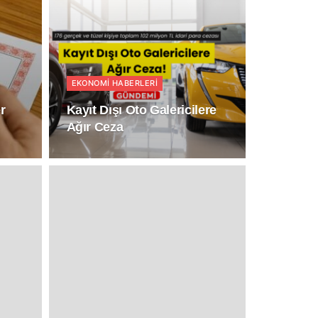
EKONOMI HABERLERI
r
Kayıt Dışı Oto Galericilere
Ağır Ceza