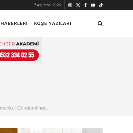
7 Ağustos, 2026
 HABERLERI
KÖŞE YAZILARI
yrimenkul Gündemi'nde.