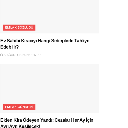
EMLAK SÖZLÜĞÜ
Ev Sahibi Kiracıyı Hangi Sebeplerle Tahliye
Edebilir?
6 AĞUSTOS 2026 - 17:33
EMLAK GÜNDEMI
Elden Kira Ödeyen Yandı: Cezalar Her Ay İçin
Ayrı Ayrı Kesilecek!