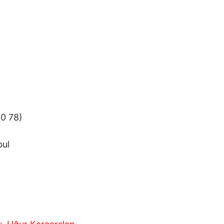
30 78)
bul