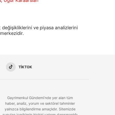
u
,
Uğur Karaarslan
ğişikliklerini ve piyasa analizlerini
 merkezidir.
TIKTOK
Gayrimenkul Gündemi’nde yer alan tüm
haber, analiz, yorum ve sektörel tahminler
yalnızca bilgilendirme amaçlıdır. Sitemizde
sunulan içeriklerin hiçbiri yatırım danışmanlığı