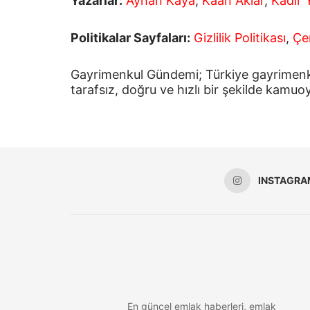
Yazarlar:
Ayhan Kaya
,
Kaan Aklar
,
Kadir Y
Politikalar Sayfaları:
Gizlilik Politikası
,
Çer
Gayrimenkul Gündemi; Türkiye gayrimenkul,
tarafsız, doğru ve hızlı bir şekilde kamuo
INSTAGRA
En güncel emlak haberleri, emlak