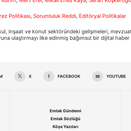
ıldırım
,
Mert Erel
,
Mikail Enes Kaya
,
Seran Köşkeroğl
ez Politikası
,
Sorumluluk Reddi
,
Editöryal Politikalar
 inşaat ve konut sektöründeki gelişmeleri, mevzuat de
yuna ulaştırmayı ilke edinmiş bağımsız bir dijital haber
M
X
FACEBOOK
YOUTUBE
Emlak Gündemi
Emlak Sözlüğü
Köşe Yazıları