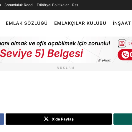
ı
Sorumluluk Reddi
Editöryal Politikalar
Rss
EMLAK SÖZLÜĞÜ
EMLAKÇILAR KULÜBÜ
İNŞAAT
REKLAM
X'de Paylaş