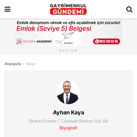
REKLAM
Anasayfa
Yazar
Ayhan Kaya
Broker/Owner | Coldwell Banker Söz Bir
Biyografi