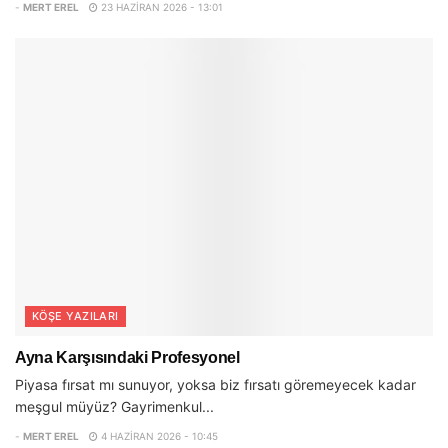
-
MERT EREL
23 HAZIRAN 2026 - 13:01
KÖŞE YAZILARI
Ayna Karşısındaki Profesyonel
Piyasa fırsat mı sunuyor, yoksa biz fırsatı göremeyecek kadar
meşgul müyüz? Gayrimenkul...
-
MERT EREL
4 HAZIRAN 2026 - 10:45