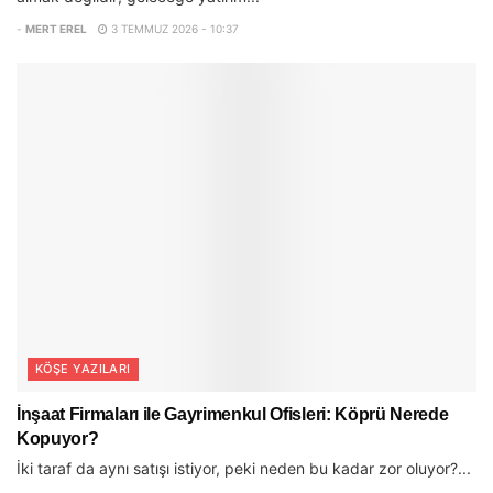
-
MERT EREL
3 TEMMUZ 2026 - 10:37
KÖŞE YAZILARI
İnşaat Firmaları ile Gayrimenkul Ofisleri: Köprü Nerede
Kopuyor?
İki taraf da aynı satışı istiyor, peki neden bu kadar zor oluyor?...