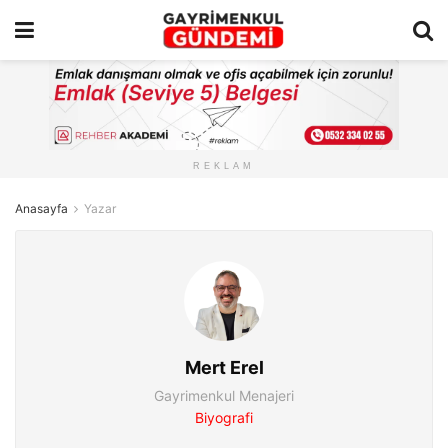
REKLAM
Anasayfa
Yazar
Mert Erel
Gayrimenkul Menajeri
Biyografi