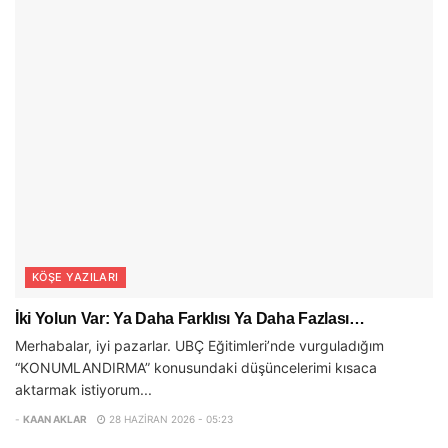
KÖŞE YAZILARI
İki Yolun Var: Ya Daha Farklısı Ya Daha Fazlası…
Merhabalar, iyi pazarlar. UBÇ Eğitimleri’nde vurguladığım
“KONUMLANDIRMA” konusundaki düşüncelerimi kısaca
aktarmak istiyorum...
-
KAAN AKLAR
28 HAZIRAN 2026 - 05:23