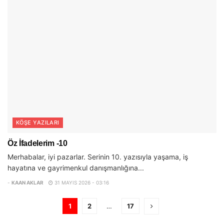
KÖŞE YAZILARI
Öz İfadelerim -10
Merhabalar, iyi pazarlar. Serinin 10. yazısıyla yaşama, iş
hayatına ve gayrimenkul danışmanlığına...
-
KAAN AKLAR
31 MAYIS 2026 - 03:16
1
2
…
17