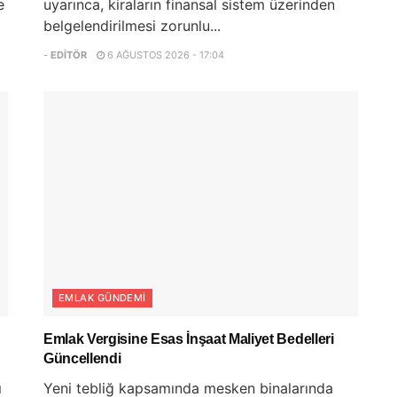
e
uyarınca, kiraların finansal sistem üzerinden
belgelendirilmesi zorunlu...
-
EDITÖR
6 AĞUSTOS 2026 - 17:04
EMLAK GÜNDEMI
Emlak Vergisine Esas İnşaat Maliyet Bedelleri
Güncellendi
ı
Yeni tebliğ kapsamında mesken binalarında