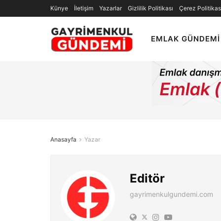
Künye
İletişim
Yazarlar
Gizlilik Politikası
Çerez Politikas
EMLAK GÜNDEMI
Anasayfa
Yazar
Editör
gayrimenkulgundemi.com