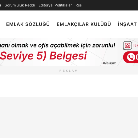
ı
Sorumluluk Reddi
Editöryal Politikalar
Rss
EMLAK SÖZLÜĞÜ
EMLAKÇILAR KULÜBÜ
İNŞAAT
REKLAM