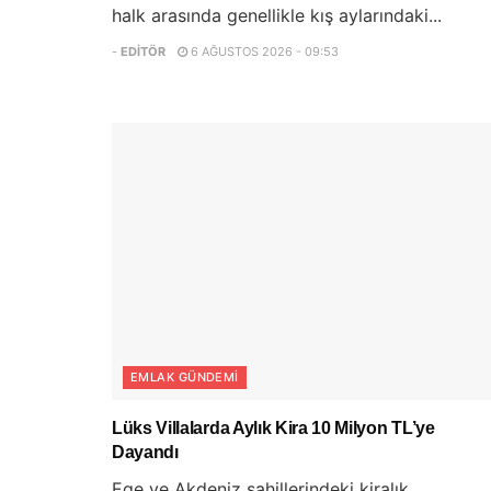
halk arasında genellikle kış aylarındaki...
-
EDITÖR
6 AĞUSTOS 2026 - 09:53
EMLAK GÜNDEMI
Lüks Villalarda Aylık Kira 10 Milyon TL’ye
Dayandı
Ege ve Akdeniz sahillerindeki kiralık