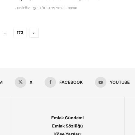
-
EDITÖR
5 AĞUSTOS 2026 - 09:00
…
173
M
X
FACEBOOK
YOUTUBE
Emlak Gündemi
Emlak Sözlüğü
Köşe Yazıları