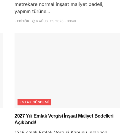
metrekare normal inşaat maliyet bedeli,
yapının türüne...
-
EDITÖR
6 AĞUSTOS 2026 - 09:40
EMLAK GÜNDEMI
2027 Yılı Emlak Vergisi İnşaat Maliyet Bedelleri
Açıklandı!
1319 sayılı Emlak Vergisi Kanunu uyarınca