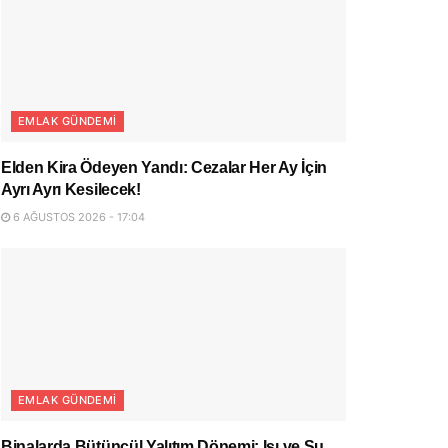
EMLAK GÜNDEMI
Elden Kira Ödeyen Yandı: Cezalar Her Ay İçin
Ayrı Ayrı Kesilecek!
6 AĞUSTOS 2026 - 17:04
EMLAK GÜNDEMI
Binalarda Bütüncül Yalıtım Dönemi: Isı ve Su