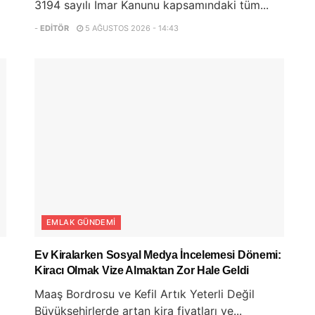
3194 sayılı İmar Kanunu kapsamındaki tüm...
-
EDITÖR
5 AĞUSTOS 2026 - 14:43
EMLAK GÜNDEMI
Ev Kiralarken Sosyal Medya İncelemesi Dönemi:
Kiracı Olmak Vize Almaktan Zor Hale Geldi
Maaş Bordrosu ve Kefil Artık Yeterli Değil
Büyükşehirlerde artan kira fiyatları ve...