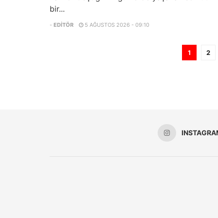
bir...
-
EDITÖR
5 AĞUSTOS 2026 - 09:10
1
2
INSTAGRA