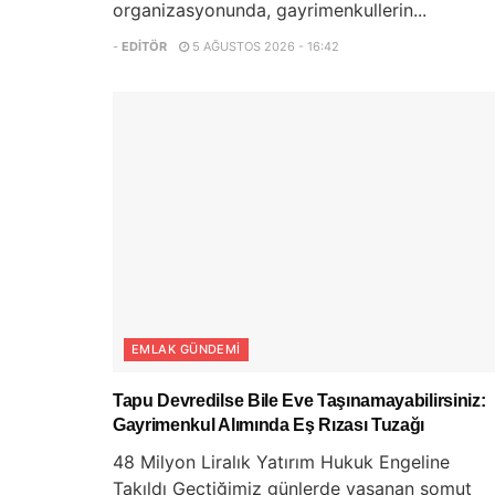
organizasyonunda, gayrimenkullerin...
-
EDITÖR
5 AĞUSTOS 2026 - 16:42
EMLAK GÜNDEMI
Tapu Devredilse Bile Eve Taşınamayabilirsiniz:
Gayrimenkul Alımında Eş Rızası Tuzağı
48 Milyon Liralık Yatırım Hukuk Engeline
Takıldı Geçtiğimiz günlerde yaşanan somut