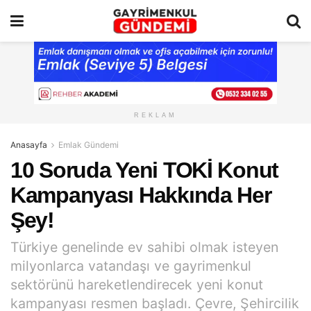
REKLAM
Anasayfa
Emlak Gündemi
10 Soruda Yeni TOKİ Konut
Kampanyası Hakkında Her
Şey!
Türkiye genelinde ev sahibi olmak isteyen
milyonlarca vatandaşı ve gayrimenkul
sektörünü hareketlendirecek yeni konut
kampanyası resmen başladı. Çevre, Şehircilik