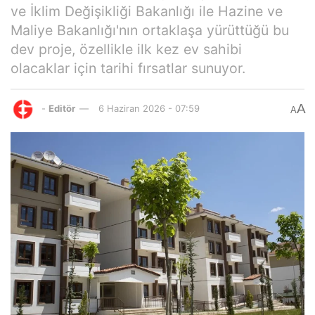
ve İklim Değişikliği Bakanlığı ile Hazine ve
Maliye Bakanlığı'nın ortaklaşa yürüttüğü bu
dev proje, özellikle ilk kez ev sahibi
olacaklar için tarihi fırsatlar sunuyor.
A
-
Editör
6 Haziran 2026 - 07:59
A