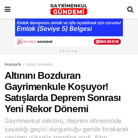
REKLAM
Anasayfa
Emlak Gündemi
Altınını Bozduran
Gayrimenkule Koşuyor!
Satışlarda Deprem Sonrası
Yeni Rekor Dönemi
Gayrimenkul sektörü, deprem döneminde
yaşadığı geçici durgunluğu geride bırakarak
yeniden yükseliş trendine girdi. Altın