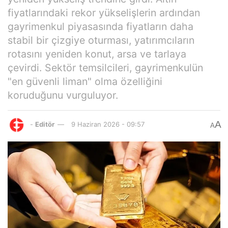
fiyatlarındaki rekor yükselişlerin ardından
gayrimenkul piyasasında fiyatların daha
stabil bir çizgiye oturması, yatırımcıların
rotasını yeniden konut, arsa ve tarlaya
çevirdi. Sektör temsilcileri, gayrimenkulün
"en güvenli liman" olma özelliğini
koruduğunu vurguluyor.
A
-
Editör
9 Haziran 2026 - 09:57
A