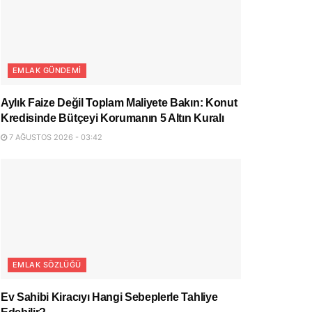
EMLAK GÜNDEMI
Aylık Faize Değil Toplam Maliyete Bakın: Konut
Kredisinde Bütçeyi Korumanın 5 Altın Kuralı
7 AĞUSTOS 2026 - 03:42
EMLAK SÖZLÜĞÜ
Ev Sahibi Kiracıyı Hangi Sebeplerle Tahliye