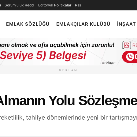
ı
Sorumluluk Reddi
Editöryal Politikalar
Rss
EMLAK SÖZLÜĞÜ
EMLAKÇILAR KULÜBÜ
İNŞAAT
REKLAM
Almanın Yolu Sözleşme
ketlilik, tahliye dönemlerinde yeni bir tartışmay