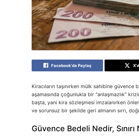
Facebook'da Paylaş
X'
Kiracıların taşınırken mülk sahibine güvence 
aşamasında çoğunlukla bir “anlaşmazlık” kriz
başta, yani kira sözleşmesi imzalanırken önl
ve sorunsuz bir şekilde geri almanın sırrı, d
Güvence Bedeli Nedir, Sınırı