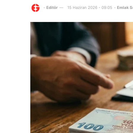
-
Editör
15 Haziran 2026 - 09:05
-
Emlak S