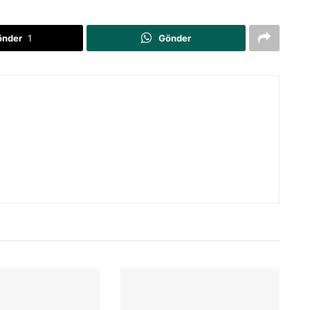
önder
1
Gönder