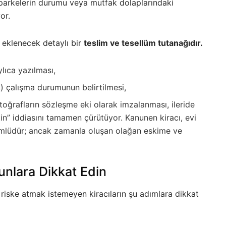
, parkelerin durumu veya mutfak dolaplarındaki
or.
eklenecek detaylı bir
teslim ve tesellüm tutanağıdır.
lıca yazılması,
) çalışma durumunun belirtilmesi,
toğrafların sözleşme eki olarak imzalanması, ileride
tin” iddiasını tamamen çürütüyor. Kanunen kiracı, evi
kümlüdür; ancak zamanla oluşan olağan eskime ve
nlara Dikkat Edin
iske atmak istemeyen kiracıların şu adımlara dikkat