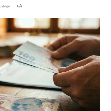
A
özlüğü
A