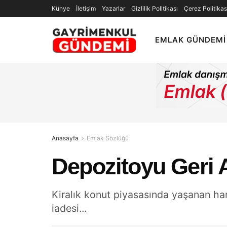
Künye
İletişim
Yazarlar
Gizlilik Politikası
Çerez Politikas
EMLAK GÜNDEMI
Anasayfa
Emlak Sözlüğü
Depozitoyu Geri 
Kiralık konut piyasasında yaşanan hare
iadesi...