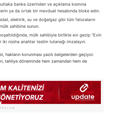
tlaka banka üzerinden ve açıklama kısmına
rin ya da ortak bir mevduat hesabında bloke edin.
at, elektrik, su ve doğalgaz gibi tüm faturaların
 mülk sahibine sunun.
oşaltıldığında, mülk sahibiyle birlikte evi gezip “Evin
ir iki nüsha anahtar teslim tutanağı imzalayın.
, hakların korunması yazılı belgelerden geçiyor.
özen, tahliye döneminde hem zamandan hem de
REKLAM