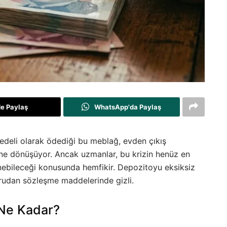
de Paylaş
WhatsApp'da Paylaş
bedeli olarak ödediği bu meblağ, evden çıkış
ine dönüşüyor. Ancak uzmanlar, bu krizin henüz en
enebileceği konusunda hemfikir. Depozitoyu eksiksiz
oğrudan sözleşme maddelerinde gizli.
 Ne Kadar?