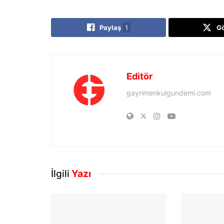
Paylaş
1
G
Editör
gayrimenkulgundemi.com
İlgili
Yazı