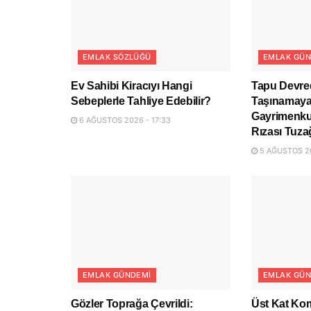
EMLAK SÖZLÜĞÜ
EMLAK GÜN
Ev Sahibi Kiracıyı Hangi
Tapu Devred
Sebeplerle Tahliye Edebilir?
Taşınamayab
Gayrimenku
6 AĞUSTOS 2026 - 17:33
Rızası Tuza
5 AĞUSTOS 20
EMLAK GÜNDEMI
EMLAK GÜN
Gözler Toprağa Çevrildi:
Üst Kat Ko