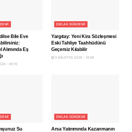
DEMI
EMLAK GÜNDEMI
ilse Bile Eve
Yargıtay: Yeni Kira Sözleşmesi
ilirsiniz:
Eski Tahliye Taahhüdünü
l Alımında Eş
Geçersiz Kılabilir
ğı
3 AĞUSTOS 2026 - 14:56
26 - 09:10
DEMI
EMLAK GÜNDEMI
mşunuz Su
Arsa Yatırımında Kazanmanın