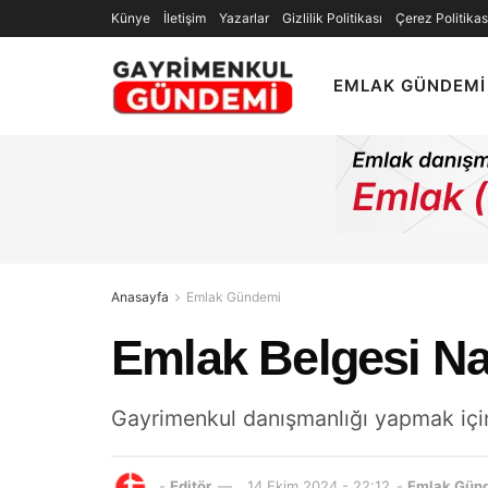
Künye
İletişim
Yazarlar
Gizlilik Politikası
Çerez Politikas
EMLAK GÜNDEMI
Anasayfa
Emlak Gündemi
Emlak Belgesi Nas
Gayrimenkul danışmanlığı yapmak için 
-
Editör
14 Ekim 2024 - 22:12
-
Emlak Gün