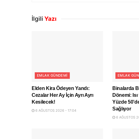
İlgili
Yazı
EMLAK GÜNDEMI
EMLAK GÜN
Elden Kira Ödeyen Yandı:
Binalarda B
Cezalar Her Ay İçin Ayrı Ayrı
Dönemi: Isı 
Kesilecek!
Yüzde 50’de
Sağlıyor
6 AĞUSTOS 2026 - 17:04
6 AĞUSTOS 20