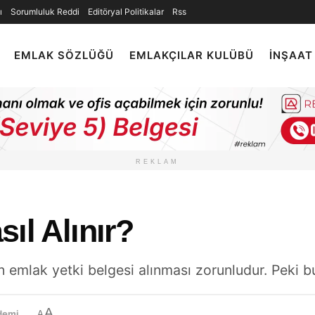
ı
Sorumluluk Reddi
Editöryal Politikalar
Rss
EMLAK SÖZLÜĞÜ
EMLAKÇILAR KULÜBÜ
İNŞAAT
REKLAM
ıl Alınır?
emlak yetki belgesi alınması zorunludur. Peki bu
A
demi
A