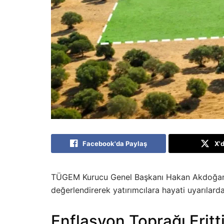
Facebook'da Paylaş
X'
TÜGEM Kurucu Genel Başkanı Hakan Akdoğan, a
değerlendirerek yatırımcılara hayati uyarılard
Enflasyon Toprağı Eritti