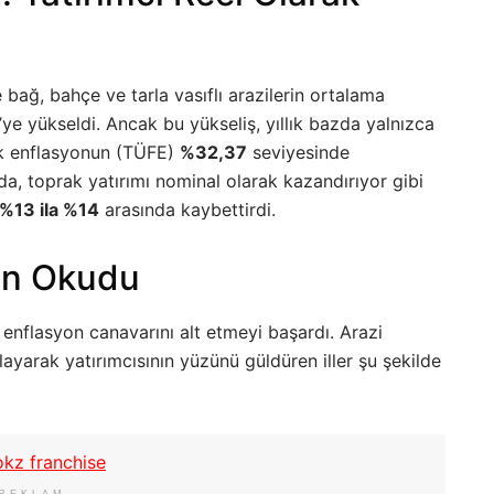
 bağ, bahçe ve tarla vasıflı arazilerin ortalama
’ye yükseldi. Ancak bu yükseliş, yıllık bazda yalnızca
llık enflasyonun (TÜFE)
%32,37
seviyesinde
a, toprak yatırımı nominal olarak kazandırıyor gibi
%13 ila %14
arasında kaybettirdi.
an Okudu
r enflasyon canavarını alt etmeyi başardı. Arazi
layarak yatırımcısının yüzünü güldüren iller şu şekilde
REKLAM