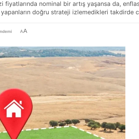
zi fiyatlarında nominal bir artış yaşansa da, enfl
yapanların doğru strateji izlemedikleri takdirde c
A
ündemi
A