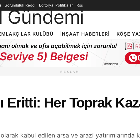
ı
Sorumluluk Reddi
Editöryal Politikalar
Rss
EMLAKÇILAR KULÜBÜ
İNŞAAT HABERLERI
KÖŞE YA
REKLAM
 Eritti: Her Toprak Ka
ı olarak kabul edilen arsa ve arazi yatırımlarında 