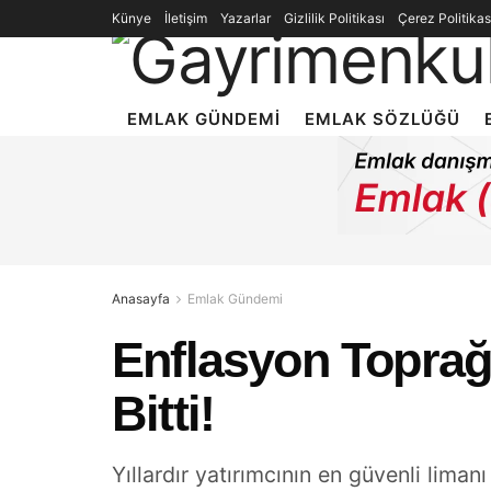
Künye
İletişim
Yazarlar
Gizlilik Politikası
Çerez Politikas
EMLAK GÜNDEMI
EMLAK SÖZLÜĞÜ
Anasayfa
Emlak Gündemi
Enflasyon Toprağı
Bitti!
Yıllardır yatırımcının en güvenli liman