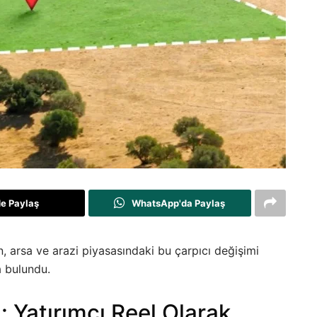
de Paylaş
WhatsApp'da Paylaş
rsa ve arazi piyasasındaki bu çarpıcı değişimi
a bulundu.
: Yatırımcı Reel Olarak