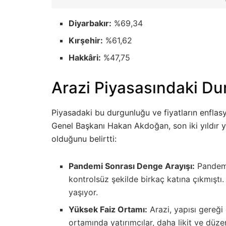
Diyarbakır:
%69,34
Kırşehir:
%61,62
Hakkâri:
%47,75
Arazi Piyasasındaki D
Piyasadaki bu durgunluğu ve fiyatların enfl
Genel Başkanı Hakan Akdoğan, son iki yıldır
olduğunu belirtti:
Pandemi Sonrası Denge Arayışı:
Pandemi
kontrolsüz şekilde birkaç katına çıkmıştı
yaşıyor.
Yüksek Faiz Ortamı:
Arazi, yapısı gereği 
ortamında yatırımcılar, daha likit ve düzen