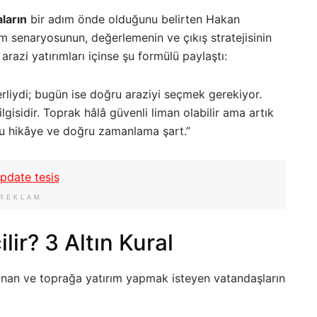
aların
bir adım önde olduğunu belirten Hakan
m senaryosunun, değerlemenin ve çıkış stratejisinin
arazi yatırımları içinse şu formülü paylaştı:
liydi; bugün ise doğru araziyi seçmek gerekiyor.
gisidir. Toprak hâlâ güvenli liman olabilir ama artık
ru hikâye ve doğru zamanlama şart.”
REKLAM
ir? 3 Altın Kural
unan ve toprağa yatırım yapmak isteyen vatandaşların