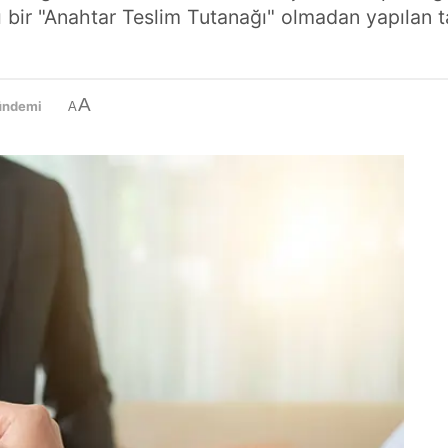
 bir "Anahtar Teslim Tutanağı" olmadan yapılan tah
A
ündemi
A