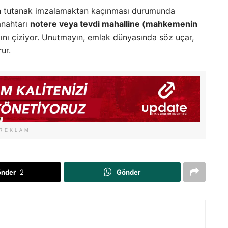
in tutanak imzalamaktan kaçınması durumunda
anahtarı
notere veya tevdi mahalline (mahkemenin
tını çiziyor. Unutmayın, emlak dünyasında söz uçar,
ur.
REKLAM
önder
2
Gönder