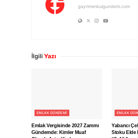
gayrimenkulgundemi.com
İlgili
Yazı
EMLAK GÜNDEMI
EMLAK GÜN
Emlak Vergisinde 2027 Zammı
Yabancı Çek
Gündemde: Kimler Muaf
Stoku Elde 