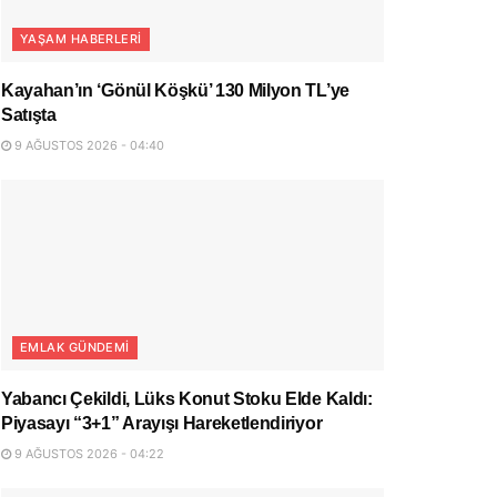
YAŞAM HABERLERI
Kayahan’ın ‘Gönül Köşkü’ 130 Milyon TL’ye
Satışta
9 AĞUSTOS 2026 - 04:40
EMLAK GÜNDEMI
Yabancı Çekildi, Lüks Konut Stoku Elde Kaldı:
Piyasayı “3+1” Arayışı Hareketlendiriyor
9 AĞUSTOS 2026 - 04:22