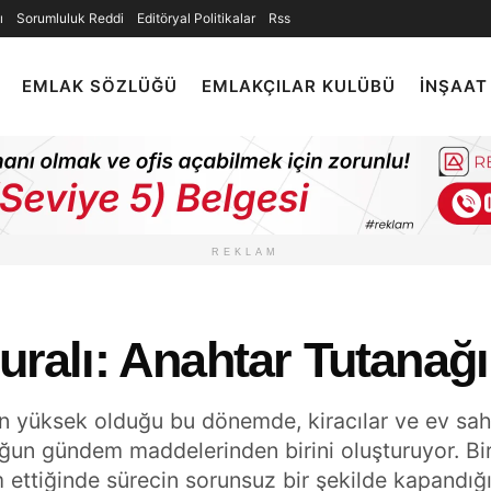
ı
Sorumluluk Reddi
Editöryal Politikalar
Rss
EMLAK SÖZLÜĞÜ
EMLAKÇILAR KULÜBÜ
İNŞAAT
REKLAM
Kuralı: Anahtar Tutanağ
ğin yüksek olduğu bu dönemde, kiracılar ve ev sah
un gündem maddelerinden birini oluşturuyor. Birç
m ettiğinde sürecin sorunsuz bir şekilde kapandı