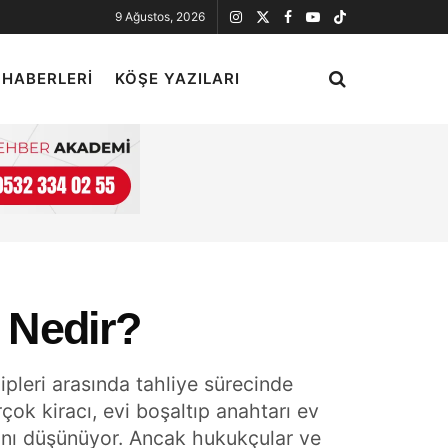
9 Ağustos, 2026
 HABERLERI
KÖŞE YAZILARI
ı Nedir?
ipleri arasında tahliye sürecinde
ok kiracı, evi boşaltıp anahtarı ev
ğını düşünüyor. Ancak hukukçular ve