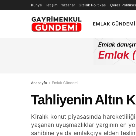
Künye
İletişim
Yazarlar
Gizlilik Politikası
Çerez Politikas
EMLAK GÜNDEMI
Anasayfa
Emlak Gündemi
Tahliyenin Altın 
Kiralık konut piyasasında hareketlili
yaşanan uyuşmazlıklar yargının en yoğ
sahibine ya da emlakçıya elden tesli