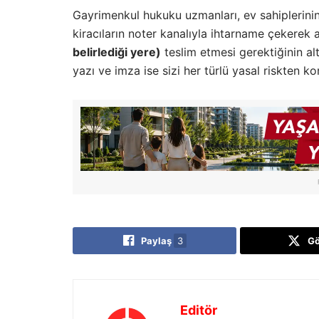
Gayrimenkul hukuku uzmanları, ev sahiplerin
kiracıların noter kanalıyla ihtarname çekerek 
belirlediği yere)
teslim etmesi gerektiğinin al
yazı ve imza ise sizi her türlü yasal riskten kor
Paylaş
3
G
Editör