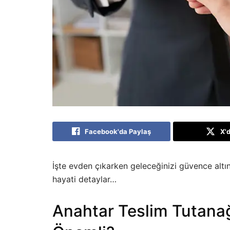
Facebook'da Paylaş
X'
İşte evden çıkarken geleceğinizi güvence alt
hayati detaylar…
Anahtar Teslim Tutana