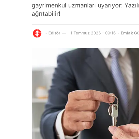
gayrimenkul uzmanları uyarıyor: Yazılı
ağrıtabilir!
-
Editör
1 Temmuz 2026 - 09:16
-
Emlak G