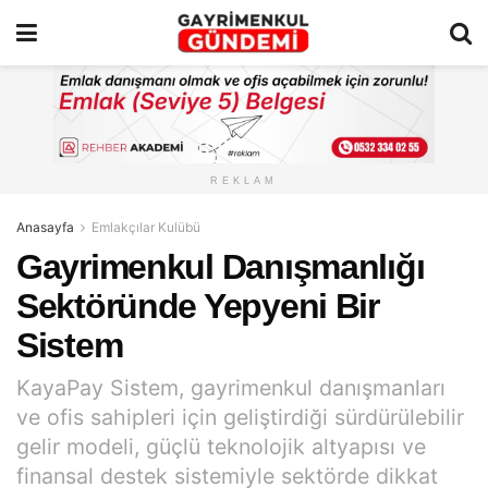
REKLAM
Anasayfa
Emlakçılar Kulübü
Gayrimenkul Danışmanlığı
Sektöründe Yepyeni Bir
Sistem
KayaPay Sistem, gayrimenkul danışmanları
ve ofis sahipleri için geliştirdiği sürdürülebilir
gelir modeli, güçlü teknolojik altyapısı ve
finansal destek sistemiyle sektörde dikkat