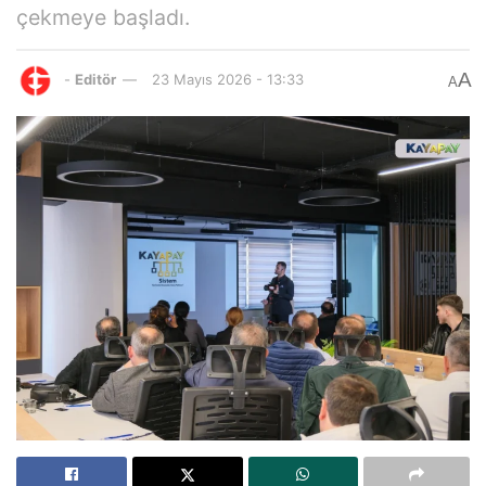
çekmeye başladı.
A
-
Editör
23 Mayıs 2026 - 13:33
A