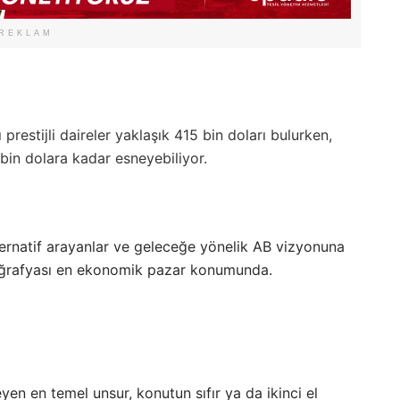
REKLAM
estijli daireler yaklaşık 415 bin doları bulurken,
0 bin dolara kadar esneyebiliyor.
lternatif arayanlar ve geleceğe yönelik AB vizyonuna
coğrafyası en ekonomik pazar konumunda.
eyen en temel unsur, konutun sıfır ya da ikinci el