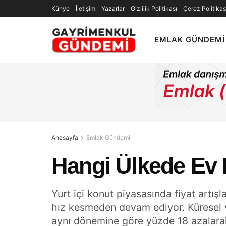
Künye
İletişim
Yazarlar
Gizlilik Politikası
Çerez Politikas
EMLAK GÜNDEMI
Anasayfa
Emlak Gündemi
Hangi Ülkede Ev 
Yurt içi konut piyasasında fiyat artışla
hız kesmeden devam ediyor. Küresel ve
aynı dönemine göre yüzde 18 azalarak 1