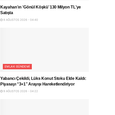
Kayahan’ın ‘Gönül Köşkü’ 130 Milyon TL’ye
Satışta
9 AĞUSTOS 2026 - 04:40
EMLAK GÜNDEMI
Yabancı Çekildi, Lüks Konut Stoku Elde Kaldı:
Piyasayı “3+1” Arayışı Hareketlendiriyor
9 AĞUSTOS 2026 - 04:22