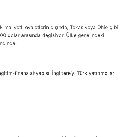
r
 maliyetli eyaletlerin dışında, Texas veya Ohio gibi
800 dolar arasında değişiyor. Ülke genelindeki
andında.
ğitim-finans altyapısı, İngiltere’yi Türk yatırımcılar
r