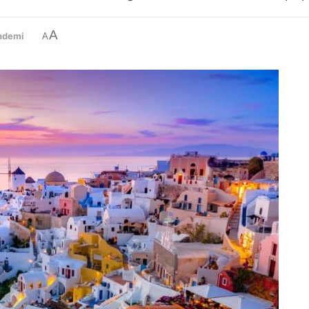
A
ndemi
A