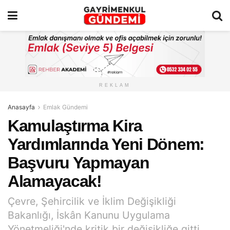
REKLAM
Anasayfa
Emlak Gündemi
Kamulaştırma Kira
Yardımlarında Yeni Dönem:
Başvuru Yapmayan
Alamayacak!
Çevre, Şehircilik ve İklim Değişikliği
Bakanlığı, İskân Kanunu Uygulama
Yönetmeliği'nde kritik bir değişikliğe gitti.