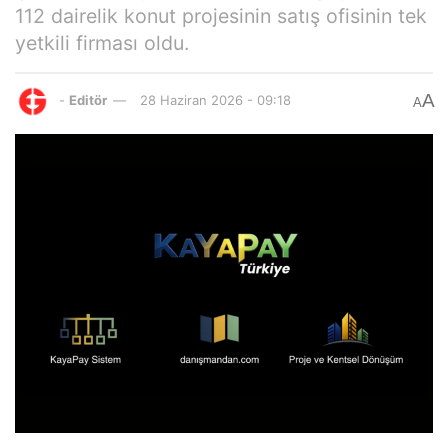
112 dairelik konut projesinin satış ofisinin tek
yetkili firması oldu.
A
-
Editör
28 Haziran 2026 - 09:18
A