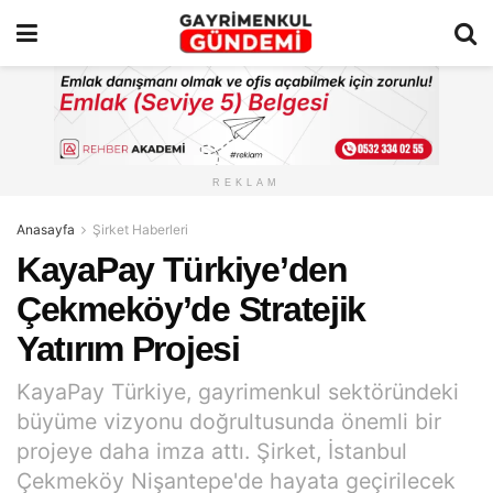
REKLAM
Anasayfa
Şirket Haberleri
KayaPay Türkiye’den
Çekmeköy’de Stratejik
Yatırım Projesi
KayaPay Türkiye, gayrimenkul sektöründeki
büyüme vizyonu doğrultusunda önemli bir
projeye daha imza attı. Şirket, İstanbul
Çekmeköy Nişantepe'de hayata geçirilecek