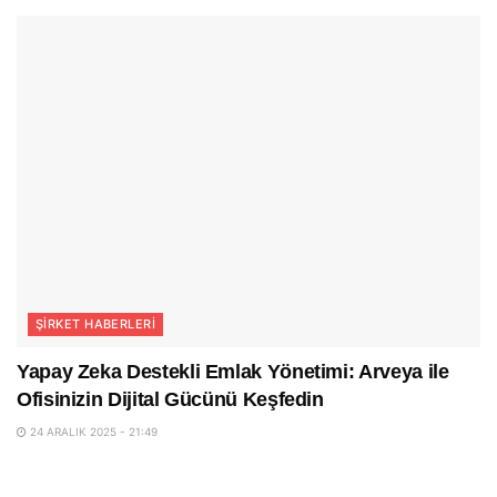
ŞIRKET HABERLERI
Yapay Zeka Destekli Emlak Yönetimi: Arveya ile
Ofisinizin Dijital Gücünü Keşfedin
24 ARALIK 2025 - 21:49