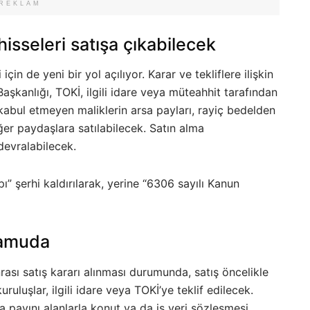
REKLAM
hisseleri satışa çıkabilecek
için de yeni bir yol açılıyor. Karar ve tekliflere ilişkin
şkanlığı, TOKİ, ilgili idare veya müteahhit tarafından
 kabul etmeyen maliklerin arsa payları, rayiç bedelden
er paydaşlara satılabilecek. Satın alma
devralabilecek.
ı” şerhi kaldırılarak, yerine “6306 sayılı Kanun
 kamuda
nrası satış kararı alınması durumunda, satış öncelikle
uluşlar, ilgili idare veya TOKİ’ye teklif edilecek.
 payını alanlarla konut ya da iş yeri sözleşmesi