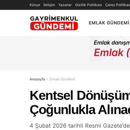
Künye
İletişim
Yazarlar
Gizlilik Politikası
Çerez Politikas
EMLAK GÜNDEMI
Anasayfa
Emlak Gündemi
Kentsel Dönüşümd
Çoğunlukla Alına
4 Şubat 2026 tarihli Resmi Gazete’d