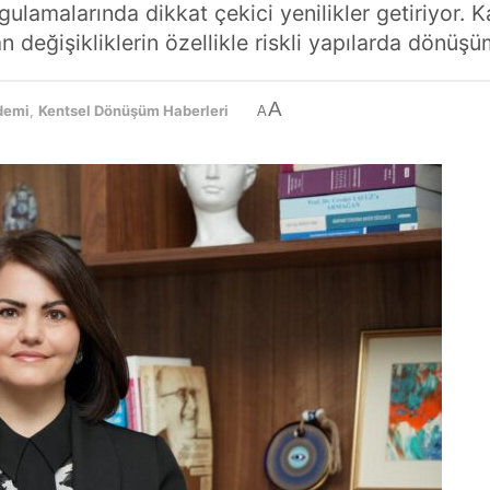
ulamalarında dikkat çekici yenilikler getiriyor.
n değişikliklerin özellikle riskli yapılarda dönüşü
A
demi
,
Kentsel Dönüşüm Haberleri
A