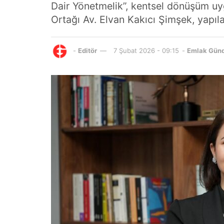
Dair Yönetmelik”, kentsel dönüşüm uyg
Ortağı Av. Elvan Kakıcı Şimşek, yapıla
-
Editör
7 Şubat 2026 - 09:15
-
Emlak Gün