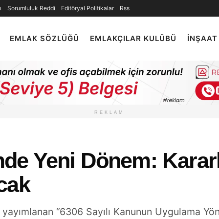
ı
Sorumluluk Reddi
Editöryal Politikalar
Rss
EMLAK SÖZLÜĞÜ
EMLAKÇILAR KULÜBÜ
İNŞAAT
REKLAM
e Yeni Dönem: Kararla
cak
e yayımlanan “6306 Sayılı Kanunun Uygulama Yön