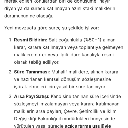
merak edilen konulardan biri de dönüşüme “hayır”
diyen ya da sürece katılmayan azınlıktaki maliklerin
durumunun ne olacağı.
Yeni mevzuata göre süreç şu şekilde işliyor:
Resmi Bildirim:
Salt çoğunlukla (%50+1) alınan
karar, karara katılmayan veya toplantıya gelmeyen
maliklere noter veya ilgili idare kanalıyla resmi
olarak tebliğ ediliyor.
Süre Tanınması:
Muhalif maliklere, alınan karara
ve hazırlanan kentsel dönüşüm sözleşmesine
iştirak etmeleri için yasal bir süre tanınıyor.
Arsa Payı Satışı:
Kendisine tanınan süre içerisinde
sözleşmeyi imzalamayan veya karara katılmayan
maliklerin arsa payları, Çevre, Şehircilik ve İklim
Değişikliği Bakanlığı il müdürlükleri bünyesinde
yürütülen yasal süreçle
açık artırma usulüyle