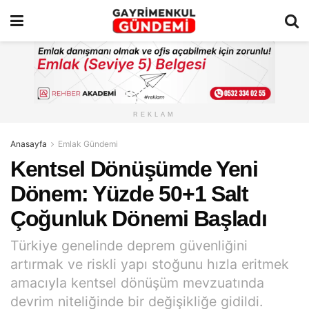
REKLAM
Anasayfa
Emlak Gündemi
Kentsel Dönüşümde Yeni
Dönem: Yüzde 50+1 Salt
Çoğunluk Dönemi Başladı
Türkiye genelinde deprem güvenliğini
artırmak ve riskli yapı stoğunu hızla eritmek
amacıyla kentsel dönüşüm mevzuatında
devrim niteliğinde bir değişikliğe gidildi.