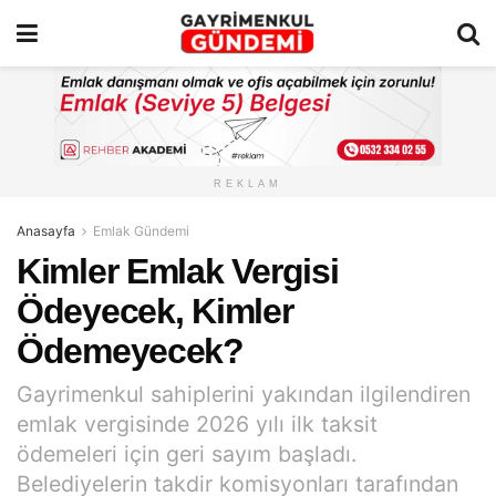
REKLAM
Anasayfa
Emlak Gündemi
Kimler Emlak Vergisi
Ödeyecek, Kimler
Ödemeyecek?
Gayrimenkul sahiplerini yakından ilgilendiren
emlak vergisinde 2026 yılı ilk taksit
ödemeleri için geri sayım başladı.
Belediyelerin takdir komisyonları tarafından