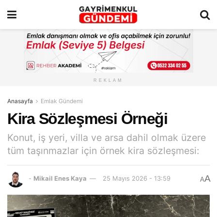
REKLAM
Anasayfa
Emlak Gündemi
Kira Sözleşmesi Örneği
Konut, iş yeri, villa ve arsa dahil olmak üzere
tüm taşınmazlar için örnek kira sözleşmesi:
A
-
Mikail Enes Kaya
25 Mayıs 2026 - 13:59
A