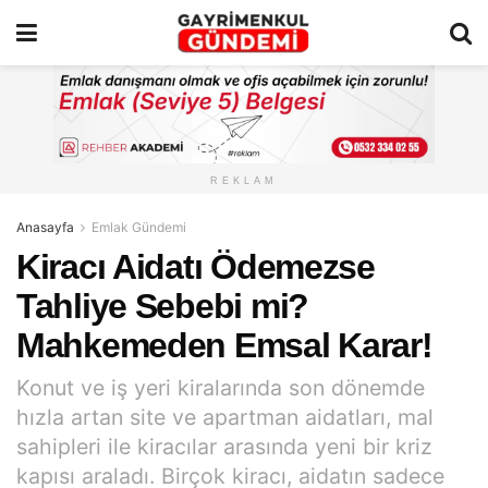
REKLAM
Anasayfa
Emlak Gündemi
Kiracı Aidatı Ödemezse
Tahliye Sebebi mi?
Mahkemeden Emsal Karar!
Konut ve iş yeri kiralarında son dönemde
hızla artan site ve apartman aidatları, mal
sahipleri ile kiracılar arasında yeni bir kriz
kapısı araladı. Birçok kiracı, aidatın sadece