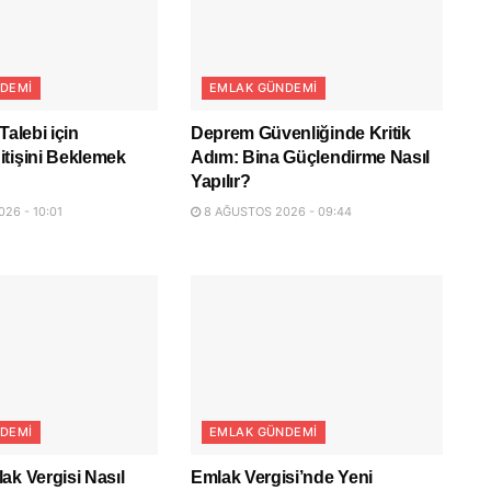
DEMI
EMLAK GÜNDEMI
Talebi için
Deprem Güvenliğinde Kritik
tişini Beklemek
Adım: Bina Güçlendirme Nasıl
Yapılır?
26 - 10:01
8 AĞUSTOS 2026 - 09:44
DEMI
EMLAK GÜNDEMI
ak Vergisi Nasıl
Emlak Vergisi’nde Yeni