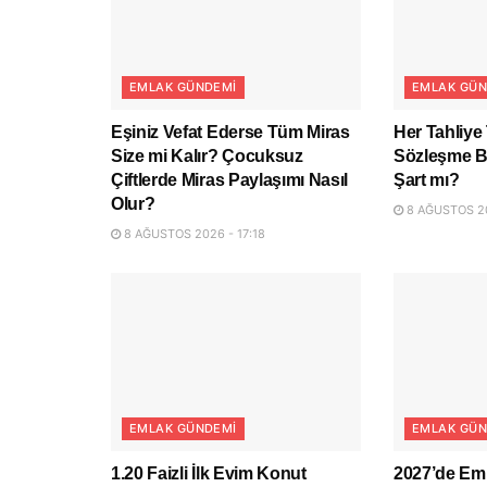
EMLAK GÜNDEMI
EMLAK GÜN
Eşiniz Vefat Ederse Tüm Miras
Her Tahliye 
Size mi Kalır? Çocuksuz
Sözleşme Bi
Çiftlerde Miras Paylaşımı Nasıl
Şart mı?
Olur?
8 AĞUSTOS 20
8 AĞUSTOS 2026 - 17:18
EMLAK GÜNDEMI
EMLAK GÜN
1.20 Faizli İlk Evim Konut
2027’de Eml