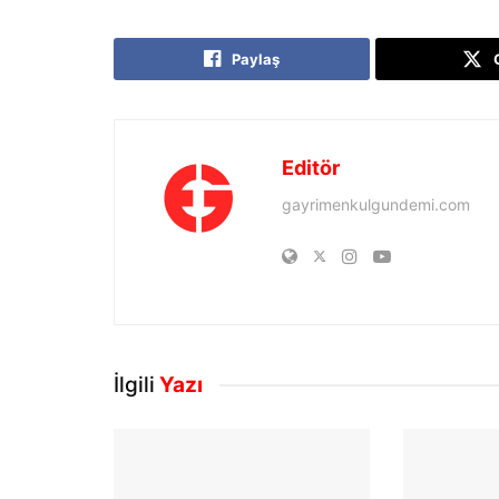
Paylaş
Editör
gayrimenkulgundemi.com
İlgili
Yazı