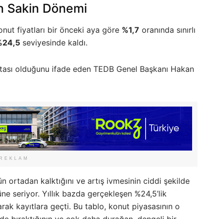
En Sakin Dönemi
onut fiyatları bir önceki aya göre
%1,7
oranında sınırlı
%24,5
seviyesinde kaldı.
oktası olduğunu ifade eden TEDB Genel Başkanı Hakan
REKLAM
ün ortadan kalktığını ve artış ivmesinin ciddi şekilde
ne seriyor. Yıllık bazda gerçekleşen %24,5’lik
arak kayıtlara geçti. Bu tablo, konut piyasasının o
ide bıraktığının ve çok daha durağan, dengeli bir