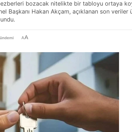
zberleri bozacak nitelikte bir tabloyu ortaya k
nel Başkanı Hakan Akçam, açıklanan son veriler
lundu.
A
Gündemi
A