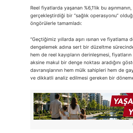
Reel fiyatlarda yaşanan %6,1’lik bu aşınmanın,
gerçekleştirdiği bir “sağlık operasyonu” oldu
öngörülerle tamamladı:
“Geçtiğimiz yıllarda aşırı ısınan ve fiyatlama
dengelemek adına sert bir düzeltme sürecinde
hem de reel kayıpların derinleşmesi, fiyatların
aksine makul bir denge noktası aradığını gös
davranışlarının hem mülk sahipleri hem de ga
ve dikkatli analiz edilmesi gereken bir döneme