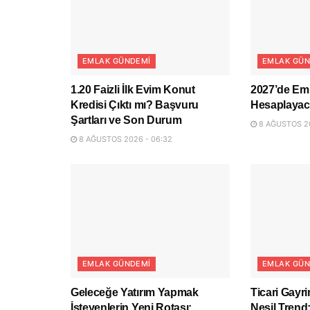
EMLAK GÜNDEMI
EMLAK GÜN
1.20 Faizli İlk Evim Konut
2027’de Eml
Kredisi Çıktı mı? Başvuru
Hesaplaya
Şartları ve Son Durum
8 AĞUSTOS 20
8 AĞUSTOS 2026 - 06:32
EMLAK GÜNDEMI
EMLAK GÜN
Geleceğe Yatırım Yapmak
Ticari Gayr
İsteyenlerin Yeni Rotası:
Nesil Trend