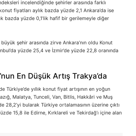
eksleri incelendiğinde şehirler arasında farklı
konut fiyatları aylık bazda yüzde 2,1 Ankara’da ise
ık bazda yüzde 0,1’lik hafif bir gerilemeyle diğer
ç büyük şehir arasında zirve Ankara’nın oldu Konut
tanbul’da yüzde 25,4 ve İzmir’de yüzde 22,8 oranında
’nun En Düşük Artış Trakya’da
e Türkiye’de yıllık konut fiyat artışının en yoğun
zığ, Malatya, Tunceli, Van, Bitlis, Hakkâri ve Muş
zde 28,2’yi bularak Türkiye ortalamasının üzerine çıktı
üzde 15,8 ile Edirne, Kırklareli ve Tekirdağ’ı içine alan