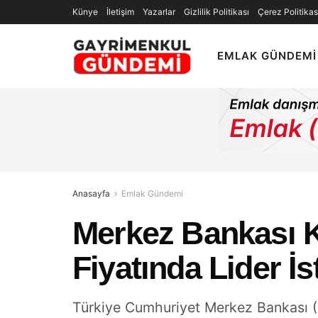
Künye
İletişim
Yazarlar
Gizlilik Politikası
Çerez Politikas
EMLAK GÜNDEMI
Anasayfa
Emlak Gündemi
Merkez Bankası K
Fiyatında Lider İ
Türkiye Cumhuriyet Merkez Bankası (T