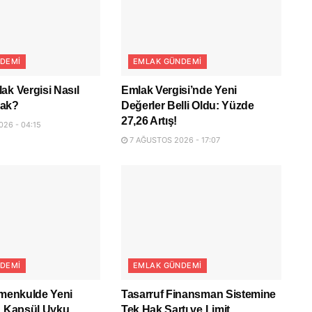
DEMI
EMLAK GÜNDEMI
ak Vergisi Nasıl
Emlak Vergisi’nde Yeni
cak?
Değerler Belli Oldu: Yüzde
27,26 Artış!
26 - 04:15
7 AĞUSTOS 2026 - 17:07
DEMI
EMLAK GÜNDEMI
imenkulde Yeni
Tasarruf Finansman Sistemine
: Kapsül Uyku
Tek Hak Şartı ve Limit