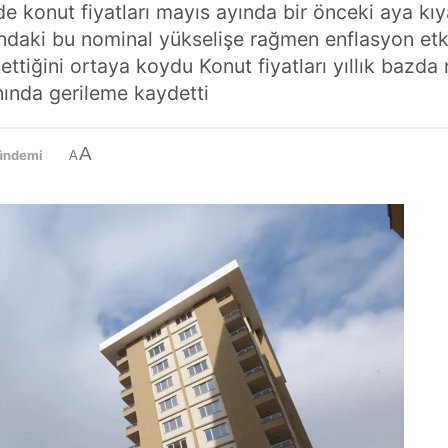
nde konut fiyatları mayıs ayında bir önceki aya kı
ındaki bu nominal yükselişe rağmen enflasyon etki
ttiğini ortaya koydu Konut fiyatları yıllık bazda
nında gerileme kaydetti
A
ündemi
A