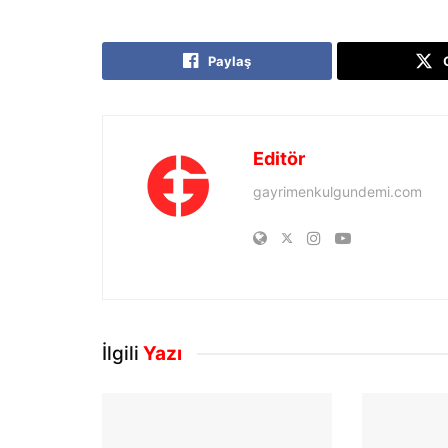
Paylaş
Editör
gayrimenkulgundemi.com
İlgili
Yazı