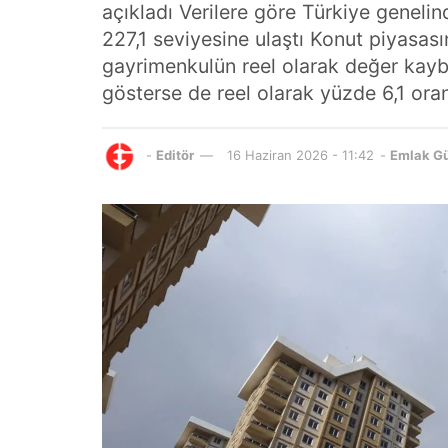
açıkladı Verilere göre Türkiye geneli
227,1 seviyesine ulaştı Konut piyasas
gayrimenkulün reel olarak değer kaybe
gösterse de reel olarak yüzde 6,1 ora
-
Editör
16 Haziran 2026 - 11:42
-
Emlak G