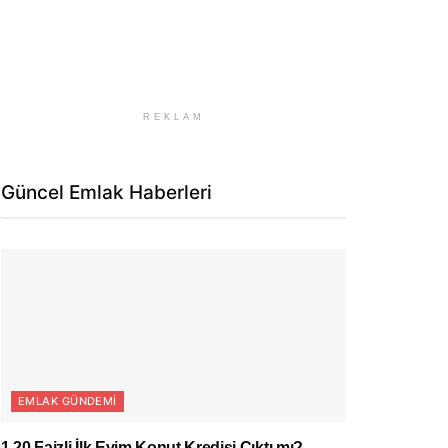
REKLAM
Güncel Emlak Haberleri
EMLAK GÜNDEMI
1.20 Faizli İlk Evim Konut Kredisi Çıktı mı?