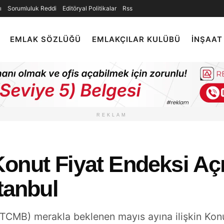
ı
Sorumluluk Reddi
Editöryal Politikalar
Rss
EMLAK SÖZLÜĞÜ
EMLAKÇILAR KULÜBÜ
İNŞAAT
REKLAM
onut Fiyat Endeksi Açı
stanbul
CMB) merakla beklenen mayıs ayına ilişkin Konut