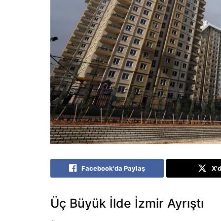
Facebook'da Paylaş
X'
Üç Büyük İlde İzmir Ayrıştı