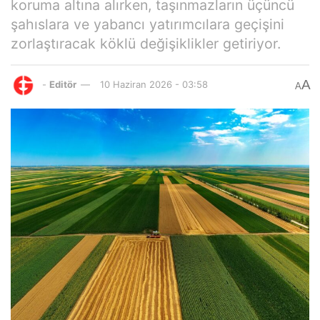
koruma altına alırken, taşınmazların üçüncü
şahıslara ve yabancı yatırımcılara geçişini
zorlaştıracak köklü değişiklikler getiriyor.
A
-
Editör
10 Haziran 2026 - 03:58
A