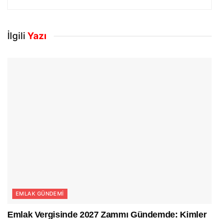
İlgili
Yazı
EMLAK GÜNDEMI
Emlak Vergisinde 2027 Zammı Gündemde: Kimler