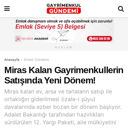
REKLAM
Anasayfa
Emlak Gündemi
Miras Kalan Gayrimenkullerin
Satışında Yeni Dönem!
Miras kalan ev, arsa ve tarlaların satışı ile
ortaklığın giderilmesi (izale-i şüyu)
davalarında ezber bozan bir dönem başlıyor.
Adalet Bakanlığı tarafından hazırlıkları
sürdürülen 12. Yargı Paketi, aile mülkiyetini