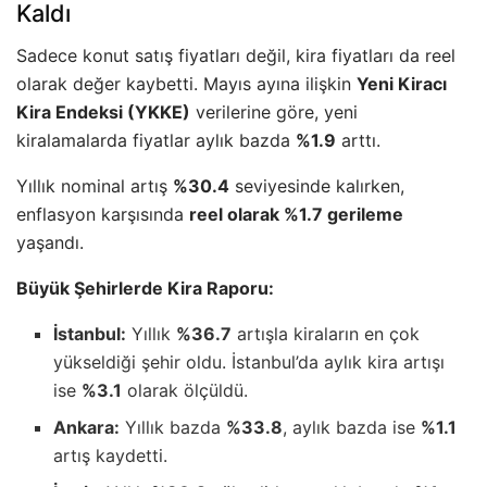
Kaldı
Sadece konut satış fiyatları değil, kira fiyatları da reel
olarak değer kaybetti. Mayıs ayına ilişkin
Yeni Kiracı
Kira Endeksi (YKKE)
verilerine göre, yeni
kiralamalarda fiyatlar aylık bazda
%1.9
arttı.
Yıllık nominal artış
%30.4
seviyesinde kalırken,
enflasyon karşısında
reel olarak %1.7 gerileme
yaşandı.
Büyük Şehirlerde Kira Raporu:
İstanbul:
Yıllık
%36.7
artışla kiraların en çok
yükseldiği şehir oldu. İstanbul’da aylık kira artışı
ise
%3.1
olarak ölçüldü.
Ankara:
Yıllık bazda
%33.8
, aylık bazda ise
%1.1
artış kaydetti.