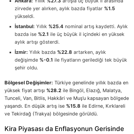
Ankara:
Yıllık
%27.3
artışla üç büyük il arasında
zirvede yer alırken, aylık bazda fiyatlar
%1.5
yükseldi.
İstanbul:
Yıllık
%25.4
nominal artış kaydetti. Aylık
bazda ise
%2.1
ile üç büyük il içindeki en yüksek
aylık artışı gösterdi.
İzmir:
Yıllık bazda
%22.8
artarken, aylık
değişimde
%-0.1
ile fiyatların gerilediği tek büyük
şehir oldu.
Bölgesel Değişimler:
Türkiye genelinde yıllık bazda en
yüksek fiyat artışı
%28.2
ile Bingöl, Elazığ, Malatya,
Tunceli, Van, Bitlis, Hakkâri ve Muş’u kapsayan bölgede
yaşandı. En düşük artış ise
%15.8
ile Edirne, Kırklareli
ve Tekirdağ (Trakya) bölgesinde görüldü.
Kira Piyasası da Enflasyonun Gerisinde