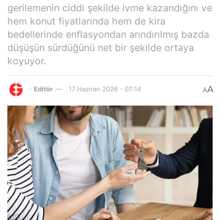
gerilemenin ciddi şekilde ivme kazandığını ve
hem konut fiyatlarında hem de kira
bedellerinde enflasyondan arındırılmış bazda
düşüşün sürdüğünü net bir şekilde ortaya
koyuyor.
A
-
Editör
17 Haziran 2026 - 07:14
A