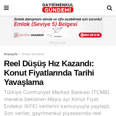
REKLAM
Anasayfa
Emlak Gündemi
Reel Düşüş Hız Kazandı:
Konut Fiyatlarında Tarihi
Yavaşlama
Türkiye Cumhuriyet Merkez Bankası (TCMB),
merakla beklenen Mayıs ayı Konut Fiyat
Endeksi (KFE) verilerini kamuoyuyla paylaştı.
Son veriler, gayrimenkul piyasasında reel