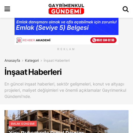
REKLAM
Anasayfa
Kategori
İnşaat Haberleri
İnşaat Haberleri
En güncel inşaat haberleri, sektör gelişmeleri, konut ve altyapı
projeleri, maliyet değişimleri ve önemli açıklamalar Gayrimenkul
Gündemi'nde.
EMLAK GÜNDEMI
Yapı Ruhsatında Dijital Devrim: