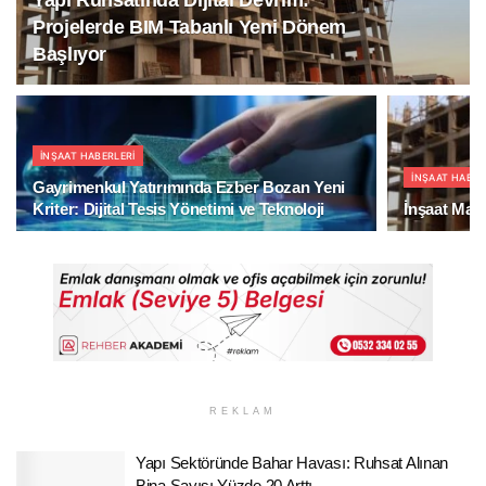
Projelerde BIM Tabanlı Yeni Dönem
Başlıyor
İNŞAAT HABERLERI
İNŞAAT HABER
Gayrimenkul Yatırımında Ezber Bozan Yeni
Kriter: Dijital Tesis Yönetimi ve Teknoloji
İnşaat Mali
REKLAM
Yapı Sektöründe Bahar Havası: Ruhsat Alınan
Bina Sayısı Yüzde 20 Arttı