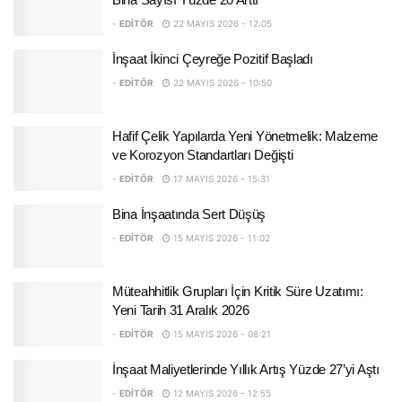
-
EDITÖR
22 MAYIS 2026 - 12:05
İnşaat İkinci Çeyreğe Pozitif Başladı
-
EDITÖR
22 MAYIS 2026 - 10:50
Hafif Çelik Yapılarda Yeni Yönetmelik: Malzeme
ve Korozyon Standartları Değişti
-
EDITÖR
17 MAYIS 2026 - 15:31
Bina İnşaatında Sert Düşüş
-
EDITÖR
15 MAYIS 2026 - 11:02
Müteahhitlik Grupları İçin Kritik Süre Uzatımı:
Yeni Tarih 31 Aralık 2026
-
EDITÖR
15 MAYIS 2026 - 08:21
İnşaat Maliyetlerinde Yıllık Artış Yüzde 27’yi Aştı
-
EDITÖR
12 MAYIS 2026 - 12:55