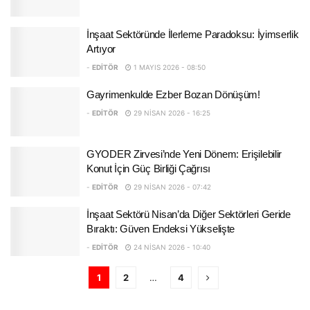
İnşaat Sektöründe İlerleme Paradoksu: İyimserlik
Artıyor
-
EDITÖR
1 MAYIS 2026 - 08:50
Gayrimenkulde Ezber Bozan Dönüşüm!
-
EDITÖR
29 NISAN 2026 - 16:25
GYODER Zirvesi’nde Yeni Dönem: Erişilebilir
Konut İçin Güç Birliği Çağrısı
-
EDITÖR
29 NISAN 2026 - 07:42
İnşaat Sektörü Nisan’da Diğer Sektörleri Geride
Bıraktı: Güven Endeksi Yükselişte
-
EDITÖR
24 NISAN 2026 - 10:40
1
2
…
4