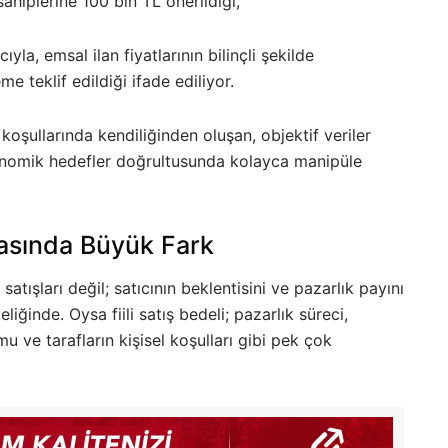
ahiplerine 100 bin TL önerildiği,
la, emsal ilan fiyatlarının bilinçli şekilde
 teklif edildiği ifade ediliyor.
 koşullarında kendiliğinden oluşan, objektif veriler
nomik hedefler doğrultusunda kolayca manipüle
Arasında Büyük Fark
atışları değil; satıcının beklentisini ve pazarlık payını
liğinde. Oysa fiili satış bedeli; pazarlık süreci,
mu ve tarafların kişisel koşulları gibi pek çok