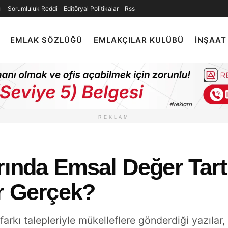
ı
Sorumluluk Reddi
Editöryal Politikalar
Rss
EMLAK SÖZLÜĞÜ
EMLAKÇILAR KULÜBÜ
İNŞAAT
REKLAM
rında Emsal Değer Tart
ar Gerçek?
 farkı talepleriyle mükelleflere gönderdiği yazıla