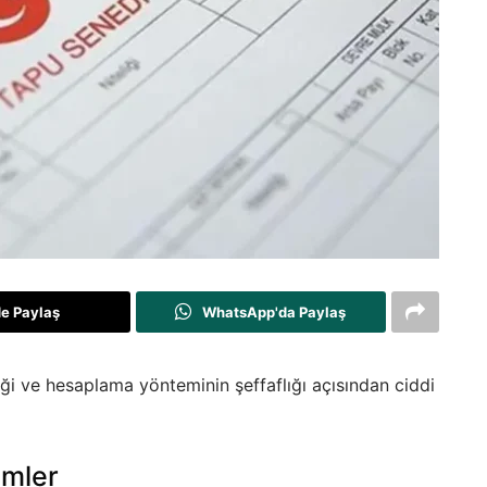
de Paylaş
WhatsApp'da Paylaş
liği ve hesaplama yönteminin şeffaflığı açısından ciddi
emler