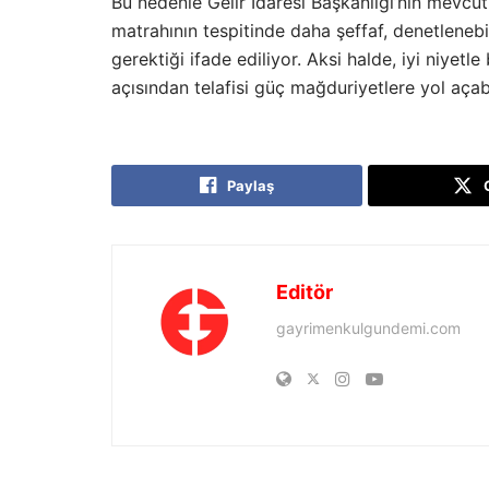
Bu nedenle Gelir İdaresi Başkanlığı’nın mevcu
matrahının tespitinde daha şeffaf, denetlenebil
gerektiği ifade ediliyor. Aksi halde, iyi niyetl
açısından telafisi güç mağduriyetlere yol açabi
Paylaş
Editör
gayrimenkulgundemi.com