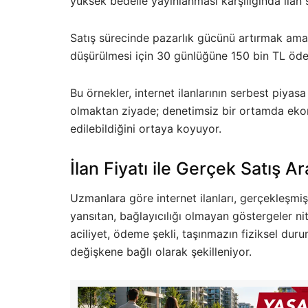
yüksek bedelle yayınlanması karşılığında ilan s
Satış sürecinde pazarlık gücünü artırmak amacıy
düşürülmesi için 30 günlüğüne 150 bin TL ödeme
Bu örnekler, internet ilanlarının serbest piyasa
olmaktan ziyade; denetimsiz bir ortamda eko
edilebildiğini ortaya koyuyor.
İlan Fiyatı ile Gerçek Satış 
Uzmanlara göre internet ilanları, gerçekleşmiş s
yansıtan, bağlayıcılığı olmayan göstergeler nite
aciliyet, ödeme şekli, taşınmazın fiziksel duru
değişkene bağlı olarak şekilleniyor.