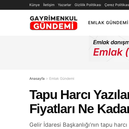
Künye
İletişim
Yazarlar
Gizlilik Politikası
Çerez Politikas
EMLAK GÜNDEMI
Anasayfa
Emlak Gündemi
Tapu Harcı Yazıla
Fiyatları Ne Kad
Gelir İdaresi Başkanlığı’nın tapu harcı