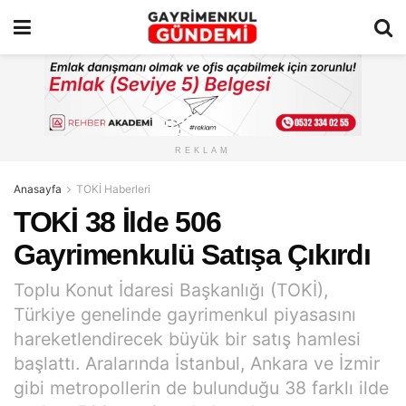
REKLAM
Anasayfa
TOKİ Haberleri
TOKİ 38 İlde 506
Gayrimenkulü Satışa Çıkırdı
Toplu Konut İdaresi Başkanlığı (TOKİ),
Türkiye genelinde gayrimenkul piyasasını
hareketlendirecek büyük bir satış hamlesi
başlattı. Aralarında İstanbul, Ankara ve İzmir
gibi metropollerin de bulunduğu 38 farklı ilde