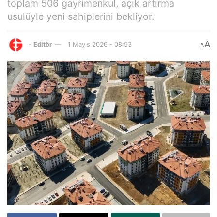
toplam 506 gayrimenkul, açık artırma
usulüyle yeni sahiplerini bekliyor.
A
-
Editör
1 Mayıs 2026 - 08:53
A