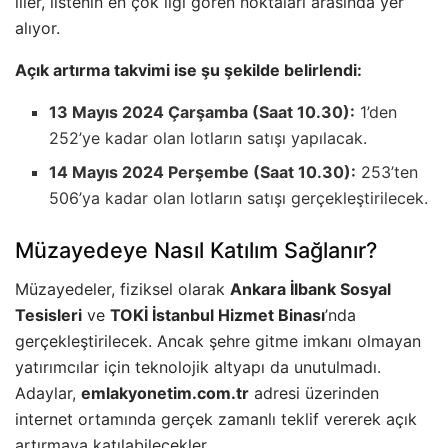
iller, listenin en çok ilgi gören noktaları arasında yer
alıyor.
Açık artırma takvimi ise şu şekilde belirlendi:
13 Mayıs 2024 Çarşamba (Saat 10.30):
1’den
252’ye kadar olan lotların satışı yapılacak.
14 Mayıs 2024 Perşembe (Saat 10.30):
253’ten
506’ya kadar olan lotların satışı gerçekleştirilecek.
Müzayedeye Nasıl Katılım Sağlanır?
Müzayedeler, fiziksel olarak
Ankara İlbank Sosyal
Tesisleri
ve
TOKİ İstanbul Hizmet Binası
’nda
gerçekleştirilecek. Ancak şehre gitme imkanı olmayan
yatırımcılar için teknolojik altyapı da unutulmadı.
Adaylar,
emlakyonetim.com.tr
adresi üzerinden
internet ortamında gerçek zamanlı teklif vererek açık
artırmaya katılabilecekler.