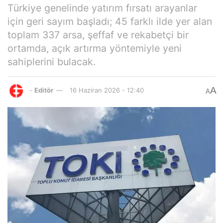
Türkiye genelinde yatırım fırsatı arayanlar
için geri sayım başladı; 45 farklı ilde yer alan
toplam 337 arsa, şeffaf ve rekabetçi bir
ortamda, açık artırma yöntemiyle yeni
sahiplerini bulacak.
A
-
Editör
16 Haziran 2026 - 12:40
A