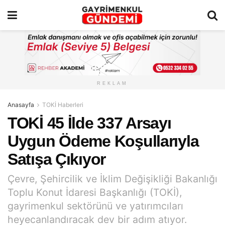
REKLAM
Anasayfa
TOKİ Haberleri
TOKİ 45 İlde 337 Arsayı
Uygun Ödeme Koşullarıyla
Satışa Çıkıyor
Çevre, Şehircilik ve İklim Değişikliği Bakanlığı
Toplu Konut İdaresi Başkanlığı (TOKİ),
gayrimenkul sektörünü ve yatırımcıları
heyecanlandıracak dev bir adım atıyor.