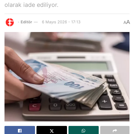
olarak iade ediliyor.
A
-
Editör
6 Mayıs 2026 - 17:13
A