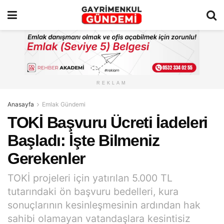
REKLAM
Anasayfa
Emlak Gündemi
TOKİ Başvuru Ücreti İadeleri
Başladı: İşte Bilmeniz
Gerekenler
TOKİ projeleri için yatırılan 5.000 TL
tutarındaki ön başvuru bedelleri, kura
sonuçlarının kesinleşmesinin ardından hak
sahibi olamayan vatandaşlara kesintisiz