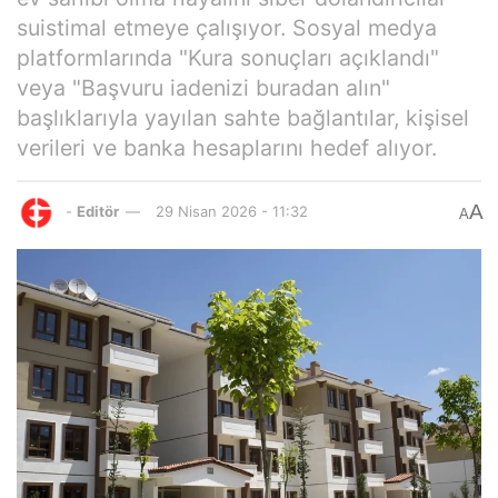
suistimal etmeye çalışıyor. Sosyal medya
platformlarında "Kura sonuçları açıklandı"
veya "Başvuru iadenizi buradan alın"
başlıklarıyla yayılan sahte bağlantılar, kişisel
verileri ve banka hesaplarını hedef alıyor.
A
-
Editör
29 Nisan 2026 - 11:32
A