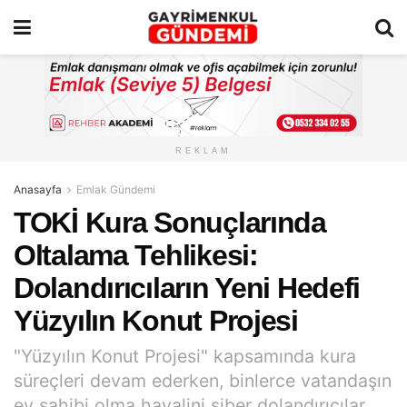
REKLAM
Anasayfa
Emlak Gündemi
TOKİ Kura Sonuçlarında
Oltalama Tehlikesi:
Dolandırıcıların Yeni Hedefi
Yüzyılın Konut Projesi
"Yüzyılın Konut Projesi" kapsamında kura
süreçleri devam ederken, binlerce vatandaşın
ev sahibi olma hayalini siber dolandırıcılar