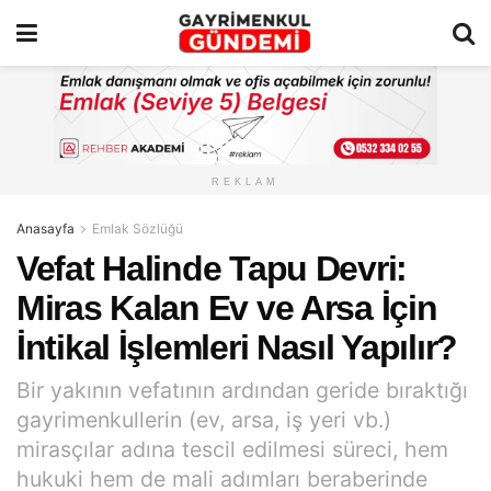
REKLAM
Anasayfa
Emlak Sözlüğü
Vefat Halinde Tapu Devri:
Miras Kalan Ev ve Arsa İçin
İntikal İşlemleri Nasıl Yapılır?
Bir yakının vefatının ardından geride bıraktığı
gayrimenkullerin (ev, arsa, iş yeri vb.)
mirasçılar adına tescil edilmesi süreci, hem
hukuki hem de mali adımları beraberinde