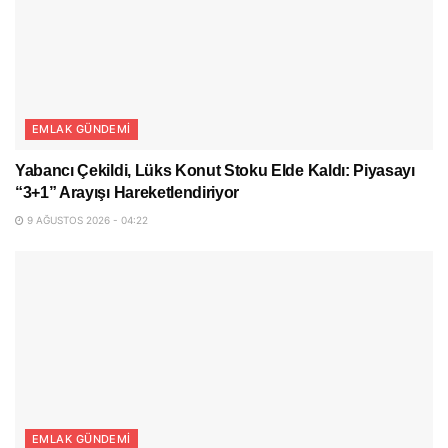
EMLAK GÜNDEMI
Yabancı Çekildi, Lüks Konut Stoku Elde Kaldı: Piyasayı
“3+1” Arayışı Hareketlendiriyor
9 AĞUSTOS 2026 - 04:22
EMLAK GÜNDEMI