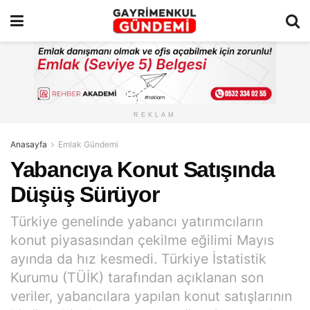
REKLAM
Anasayfa
Emlak Gündemi
Yabancıya Konut Satışında
Düşüş Sürüyor
Türkiye genelinde yabancı yatırımcıların
konut piyasasından çekilme eğilimi Mayıs
ayında da hız kesmedi. Türkiye İstatistik
Kurumu (TÜİK) tarafından açıklanan son
veriler, yabancılara yapılan konut satışlarının