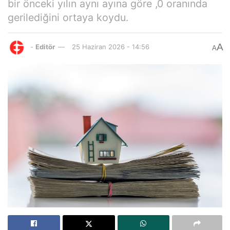
bir önceki yılın aynı ayına göre ,0 oranında
gerilediğini ortaya koydu.
A
-
Editör
25 Haziran 2026 - 14:56
A