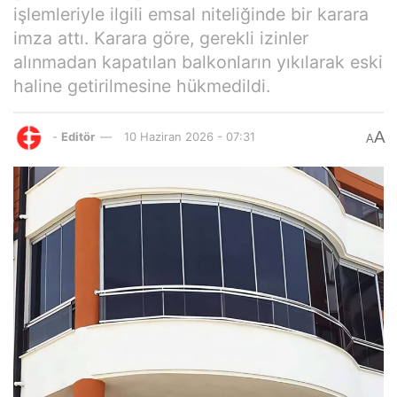
işlemleriyle ilgili emsal niteliğinde bir karara
imza attı. Karara göre, gerekli izinler
alınmadan kapatılan balkonların yıkılarak eski
haline getirilmesine hükmedildi.
A
-
Editör
10 Haziran 2026 - 07:31
A