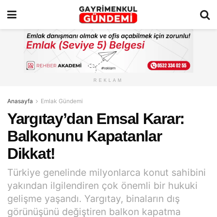
REKLAM
Anasayfa
Emlak Gündemi
Yargıtay’dan Emsal Karar:
Balkonunu Kapatanlar
Dikkat!
Türkiye genelinde milyonlarca konut sahibini
yakından ilgilendiren çok önemli bir hukuki
gelişme yaşandı. Yargıtay, binaların dış
görünüşünü değiştiren balkon kapatma