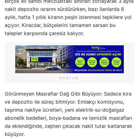
Birçok ev sahibi mevzuattaki sınırları zorlayarak 3 aylık
nakit depozito ısrarını sürdürürken, bazı ilanlarda 6
aylık, hatta 1 yıllık kiranın peşin istenmesi tepkilere yol
açıyor. Kiracılar, bütçelerini tamamen sarsan bu
talepler karşısında çaresiz kalıyor.
REKLAM
Görünmeyen Masraflar Dağ Gibi Büyüyor: Sadece kira
ve depozito ile süreç bitmiyor. Emlakçı komisyonu,
taşınma nakliye ücretleri, yeni elektrik-su-doğalgaz
abonelik bedelleri, boya-badana ve temizlik masrafları
da eklendiğinde, cepten çıkacak nakit tutar katlanarak
büyüyor.