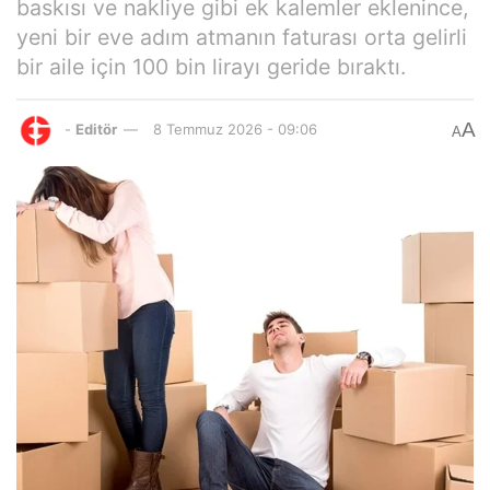
baskısı ve nakliye gibi ek kalemler eklenince,
yeni bir eve adım atmanın faturası orta gelirli
bir aile için 100 bin lirayı geride bıraktı.
A
-
Editör
8 Temmuz 2026 - 09:06
A