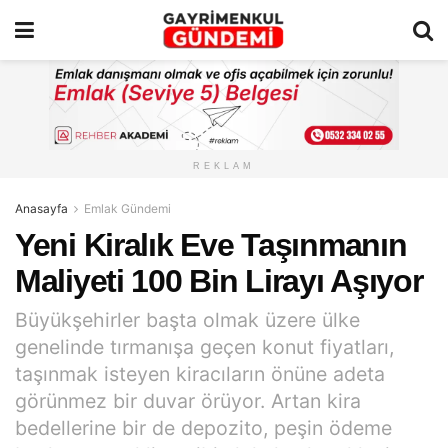
REKLAM
Anasayfa
Emlak Gündemi
Yeni Kiralık Eve Taşınmanın
Maliyeti 100 Bin Lirayı Aşıyor
Büyükşehirler başta olmak üzere ülke
genelinde tırmanışa geçen konut fiyatları,
taşınmak isteyen kiracıların önüne adeta
görünmez bir duvar örüyor. Artan kira
bedellerine bir de depozito, peşin ödeme