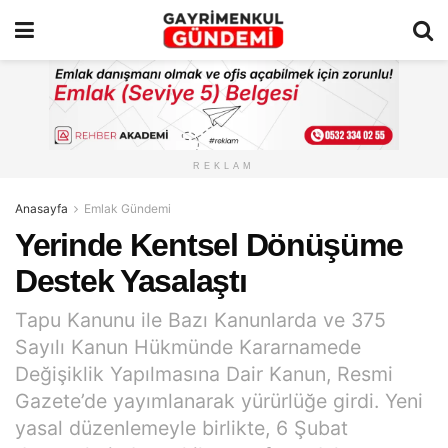
REKLAM
Anasayfa
Emlak Gündemi
Yerinde Kentsel Dönüşüme
Destek Yasalaştı
Tapu Kanunu ile Bazı Kanunlarda ve 375
Sayılı Kanun Hükmünde Kararnamede
Değişiklik Yapılmasına Dair Kanun, Resmi
Gazete’de yayımlanarak yürürlüğe girdi. Yeni
yasal düzenlemeyle birlikte, 6 Şubat