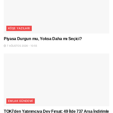
KÖŞE YAZILARI
Piyasa Durgun mu, Yoksa Daha mı Seçici?
7 AĞUSTOS 2026 - 10:55
EMLAK GÜNDEMI
TOKİ’den Yatırımcıya Dev Fırsat: 49 İlde 737 Arsa İndirimle