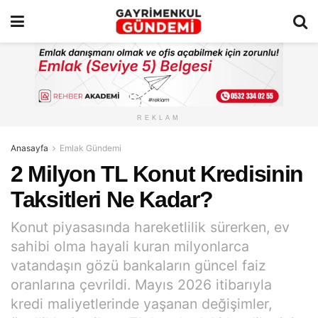
REKLAM
Anasayfa
Emlak Gündemi
2 Milyon TL Konut Kredisinin
Taksitleri Ne Kadar?
Konut piyasasında hareketlilik sürerken, ev
sahibi olma hayali kuran milyonlarca
vatandaşın gözü bankaların güncel faiz
oranlarına çevrildi. Mayıs 2026 itibarıyla
kredi maliyetlerinde yaşanan değişimler,