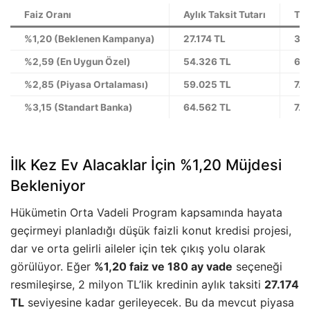
Faiz Oranı
Aylık Taksit Tutarı
To
%1,20 (Beklenen Kampanya)
27.174 TL
3.2
%2,59 (En Uygun Özel)
54.326 TL
6.5
%2,85 (Piyasa Ortalaması)
59.025 TL
7.0
%3,15 (Standart Banka)
64.562 TL
7.7
İlk Kez Ev Alacaklar İçin %1,20 Müjdesi
Bekleniyor
Hükümetin Orta Vadeli Program kapsamında hayata
geçirmeyi planladığı düşük faizli konut kredisi projesi,
dar ve orta gelirli aileler için tek çıkış yolu olarak
görülüyor. Eğer
%1,20 faiz ve 180 ay vade
seçeneği
resmileşirse, 2 milyon TL’lik kredinin aylık taksiti
27.174
TL
seviyesine kadar gerileyecek. Bu da mevcut piyasa