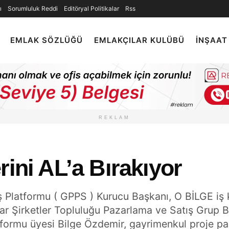
ı
Sorumluluk Reddi
Editöryal Politikalar
Rss
EMLAK SÖZLÜĞÜ
EMLAKÇILAR KULÜBÜ
İNŞAAT
REKLAM
rini AL’a Bırakıyor
 Platformu ( GPPS ) Kurucu Başkanı, O BİLGE iş 
rlar Şirketler Topluluğu Pazarlama ve Satış Grup 
ormu üyesi Bilge Özdemir, gayrimenkul proje p