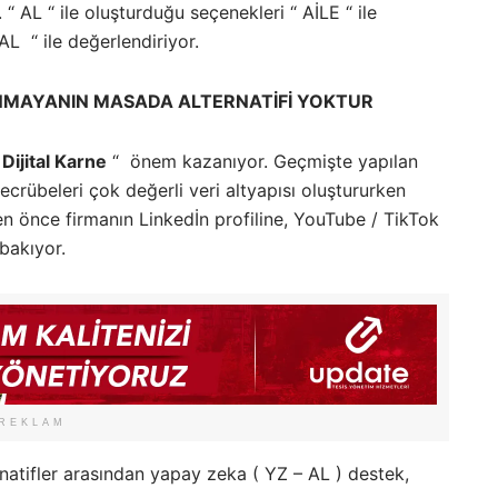
 “ AL “ ile oluşturduğu seçenekleri “ AİLE “ ile
L “ ile değerlendiriyor.
NMAYANIN MASADA ALTERNATİFİ YOKTUR
“
Dijital Karne
“ önem kazanıyor. Geçmişte yapılan
tecrübeleri çok değerli veri altyapısı oluştururken
n önce firmanın Linkedİn profiline, YouTube / TikTok
 bakıyor.
REKLAM
rnatifler arasından yapay zeka ( YZ – AL ) destek,