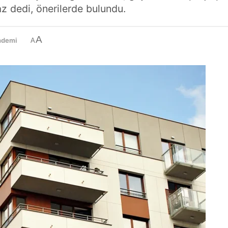
z dedi, önerilerde bulundu.
A
ndemi
A