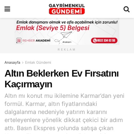
REKLAM
Anasayfa
Emlak Gündemi
Altın Beklerken Ev Fırsatını
Kaçırmayın
Altın mı konut mu ikilemine Karmar’dan yeni
formül. Karmar, altın fiyatlarındaki
dalgalanma nedeniyle yatırım kararını
erteleyenlere yönelik dikkat çekici bir adım
attı. Basın Ekspres yolunda satışa çıkan