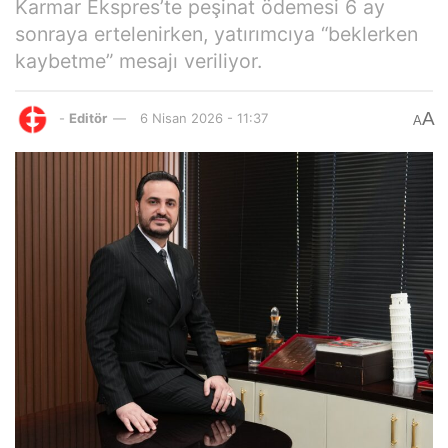
Karmar Ekspres’te peşinat ödemesi 6 ay
sonraya ertelenirken, yatırımcıya “beklerken
kaybetme” mesajı veriliyor.
A
-
Editör
6 Nisan 2026 - 11:37
A