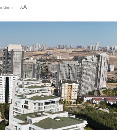
A
ündemi
A