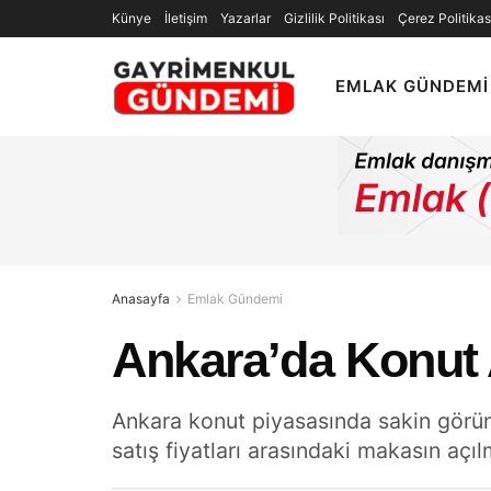
Künye
İletişim
Yazarlar
Gizlilik Politikası
Çerez Politikas
EMLAK GÜNDEMI
Anasayfa
Emlak Gündemi
Ankara’da Konut 
Ankara konut piyasasında sakin görünüm
satış fiyatları arasındaki makasın aç