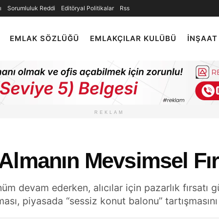
ı
Sorumluluk Reddi
Editöryal Politikalar
Rss
EMLAK SÖZLÜĞÜ
EMLAKÇILAR KULÜBÜ
İNŞAAT
REKLAM
Almanın Mevsimsel Fır
 devam ederken, alıcılar için pazarlık fırsatı güç
ılması, piyasada “sessiz konut balonu” tartışması