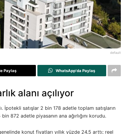
default
de Paylaş
WhatsApp'da Paylaş
lık alanı açılıyor
 İpotekli satışlar 2 bin 178 adetle toplam satışların
 5 bin 872 adetle piyasanın ana ağırlığını korudu.
elinde konut fiyatları yıllık yüzde 24,5 arttı; reel