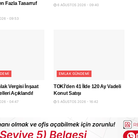
n Fazla Tasarruf
6 AĞUSTOS 2026 - 09:40
26 - 09:53
DEMI
EMLAK GÜNDEMI
lak Vergisi İnşaat
TOKİ’den 41 İlde 120 Ay Vadeli
lleri Açıklandı!
Konut Satışı
26 - 04:47
5 AĞUSTOS 2026 - 16:42