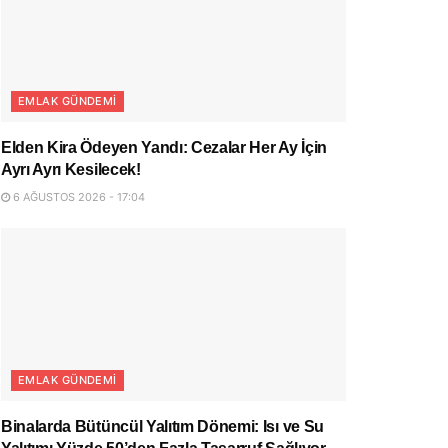
EMLAK GÜNDEMI
Elden Kira Ödeyen Yandı: Cezalar Her Ay İçin
Ayrı Ayrı Kesilecek!
6 AĞUSTOS 2026 - 17:04
EMLAK GÜNDEMI
Binalarda Bütüncül Yalıtım Dönemi: Isı ve Su