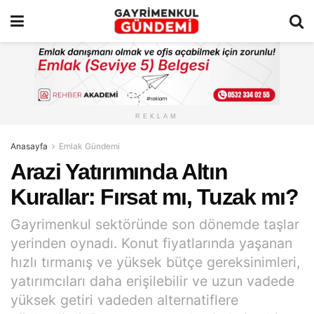
REKLAM
Anasayfa
Emlak Gündemi
Arazi Yatırımında Altın
Kurallar: Fırsat mı, Tuzak mı?
Gayrimenkul sektöründe son dönemde taşlar
yerinden oynadı. Konut fiyatlarında yaşanan
hızlı tırmanış ve yüksek bütçe gereksinimleri,
yatırımcıları daha erişilebilir ve uzun vadede
yüksek getiri vadeden alternatiflere