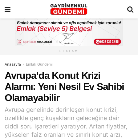
REKLAM
Anasayfa
Emlak Gündemi
Avrupa’da Konut Krizi
Alarmı: Yeni Nesil Ev Sahibi
Olamayabilir
Avrupa genelinde derinleşen konut krizi,
özellikle genç kuşakların geleceğine dair
ciddi soru işaretleri yaratıyor. Artan fiyatlar,
yükselen faiz oranları ve sınırlı konut arzı,