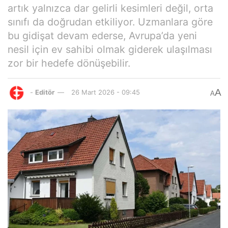
artık yalnızca dar gelirli kesimleri değil, orta
sınıfı da doğrudan etkiliyor. Uzmanlara göre
bu gidişat devam ederse, Avrupa’da yeni
nesil için ev sahibi olmak giderek ulaşılması
zor bir hedefe dönüşebilir.
A
-
Editör
26 Mart 2026 - 09:45
A