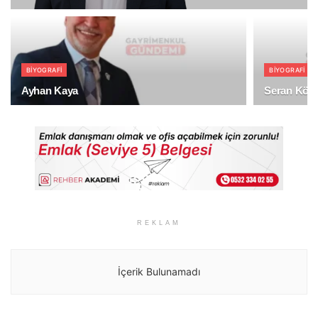
BIYOGRAFI
BIYOGRAFI
Ayhan Kaya
Seran Köş
REKLAM
İçerik Bulunamadı