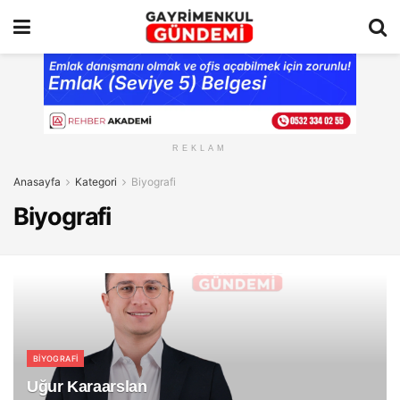
REKLAM
Anasayfa
Kategori
Biyografi
Biyografi
BIYOGRAFI
Uğur Karaarslan