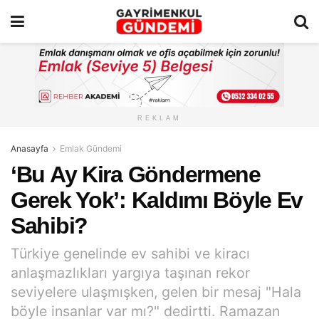
REKLAM
Anasayfa
Emlak Gündemi
‘Bu Ay Kira Göndermene
Gerek Yok’: Kaldımı Böyle Ev
Sahibi?
Türkiye genelinde ev sahibi ve kiracı
anlaşmazlıkları yargıya taşınan rekor
seviyelere ulaşmışken, gelen bir mesaj "Hala
böyle insanlar var mı?" dedirtti. Ramazan