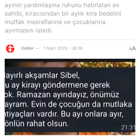
ayının yardımlaşma ruhunu hatırlatan ev
sahibi, kiracısından bir aylık kira bedelini
mutfak masraflarına ve çocuklarına
ayırmasını istedi.
A
-
Editör
1 Mart 2026 - 08:36
A