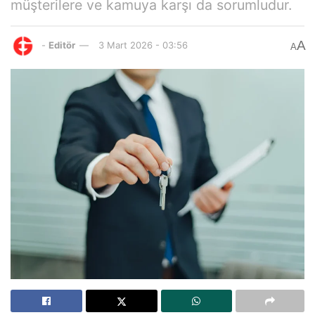
müşterilere ve kamuya karşı da sorumludur.
A
-
Editör
3 Mart 2026 - 03:56
A