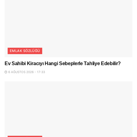
EMLAK SÖZLÜĞÜ
Ev Sahibi Kiracıyı Hangi Sebeplerle Tahliye Edebilir?
6 AĞUSTOS 2026 - 17:33