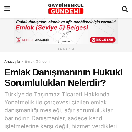
REKLAM
Anasayfa
Emlak Gündemi
Emlak Danışmanının Hukuki
Sorumlulukları Nelerdir?
Türkiye’de Taşınmaz Ticareti Hakkında
Yönetmelik ile çerçevesi çizilen emlak
danışmanlığı mesleği, ağır sorumluluklar
barındırır. Danışmanlar, sadece kendi
işletmelerine karşı değil, hizmet verdikleri