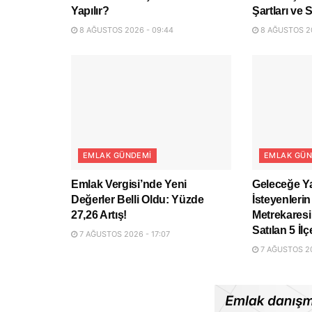
Yapılır?
Şartları ve
8 AĞUSTOS 2026 - 09:44
8 AĞUSTOS 20
EMLAK GÜNDEMI
EMLAK GÜN
Emlak Vergisi’nde Yeni
Geleceğe Y
Değerler Belli Oldu: Yüzde
İsteyenlerin
27,26 Artış!
Metrekaresi
Satılan 5 İlç
7 AĞUSTOS 2026 - 17:07
7 AĞUSTOS 20