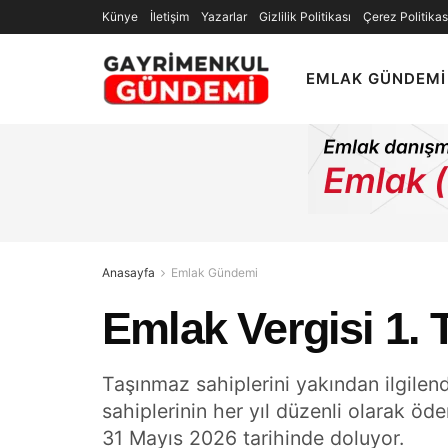
Künye
İletişim
Yazarlar
Gizlilik Politikası
Çerez Politikas
EMLAK GÜNDEMI
Anasayfa
Emlak Gündemi
Emlak Vergisi 1. 
Taşınmaz sahiplerini yakından ilgilend
sahiplerinin her yıl düzenli olarak öd
31 Mayıs 2026 tarihinde doluyor.