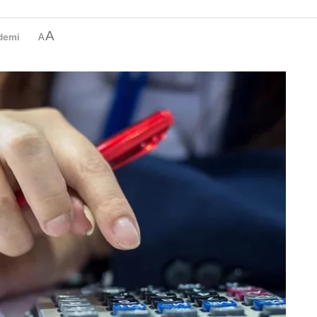
A
demi
A