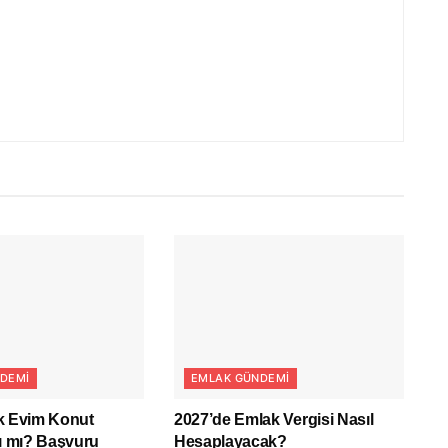
DEMI
EMLAK GÜNDEMI
İlk Evim Konut
2027’de Emlak Vergisi Nasıl
tı mı? Başvuru
Hesaplayacak?