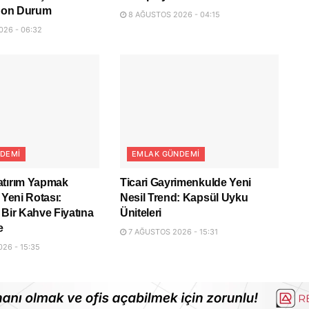
 Son Durum
8 AĞUSTOS 2026 - 04:15
26 - 06:32
DEMI
EMLAK GÜNDEMI
atırım Yapmak
Ticari Gayrimenkulde Yeni
 Yeni Rotası:
Nesil Trend: Kapsül Uyku
 Bir Kahve Fiyatına
Üniteleri
e
7 AĞUSTOS 2026 - 15:31
26 - 15:35