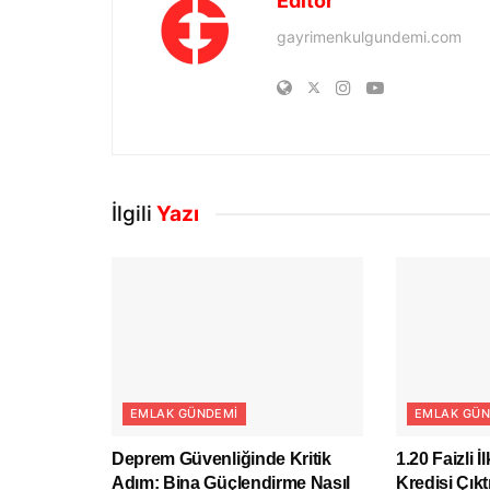
Editör
gayrimenkulgundemi.com
İlgili
Yazı
EMLAK GÜNDEMI
EMLAK GÜN
Deprem Güvenliğinde Kritik
1.20 Faizli 
Adım: Bina Güçlendirme Nasıl
Kredisi Çık