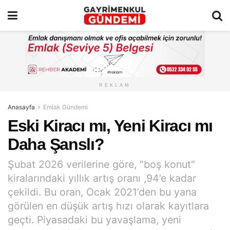
REKLAM
Anasayfa
Emlak Gündemi
Eski Kiracı mı, Yeni Kiracı mı
Daha Şanslı?
Şubat 2026 verilerine göre, "boş konut"
kiralarındaki yıllık artış oranı ,94’e kadar
çekildi. Bu oran, Ocak 2021’den bu yana
görülen en düşük artış hızı olarak kayıtlara
geçti. Piyasadaki bu yavaşlama, yeni