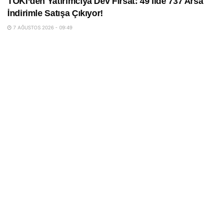
TOKİ’den Yatırımcıya Dev Fırsat: 49 İlde 737 Arsa
İndirimle Satışa Çıkıyor!
7 AĞUSTOS 2026 - 09:49