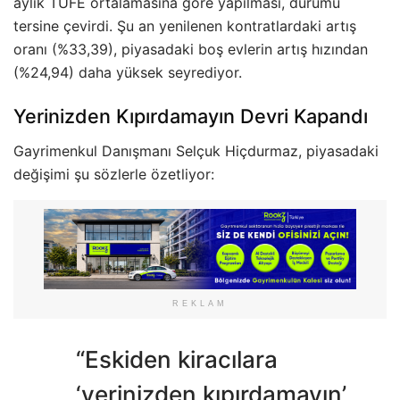
aylık TÜFE ortalamasına göre yapılması, durumu
tersine çevirdi. Şu an yenilenen kontratlardaki artış
oranı (%33,39), piyasadaki boş evlerin artış hızından
(%24,94) daha yüksek seyrediyor.
Yerinizden Kıpırdamayın Devri Kapandı
Gayrimenkul Danışmanı Selçuk Hiçdurmaz, piyasadaki
değişimi şu sözlerle özetliyor:
REKLAM
“Eskiden kiracılara
‘yerinizden kıpırdamayın’