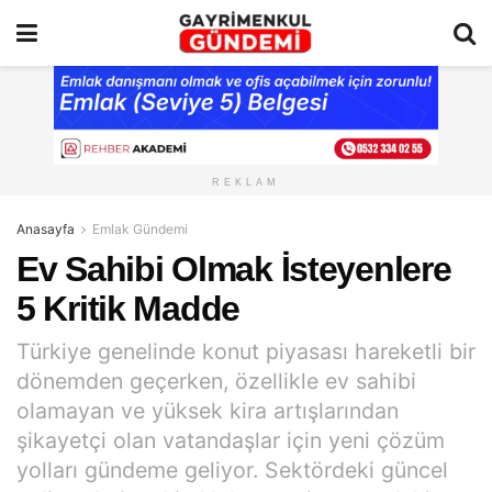
REKLAM
Anasayfa
Emlak Gündemi
Ev Sahibi Olmak İsteyenlere
5 Kritik Madde
Türkiye genelinde konut piyasası hareketli bir
dönemden geçerken, özellikle ev sahibi
olamayan ve yüksek kira artışlarından
şikayetçi olan vatandaşlar için yeni çözüm
yolları gündeme geliyor. Sektördeki güncel