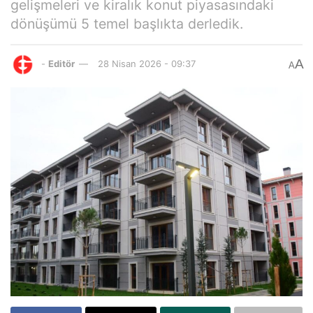
gelişmeleri ve kiralık konut piyasasındaki
dönüşümü 5 temel başlıkta derledik.
A
-
Editör
28 Nisan 2026 - 09:37
A