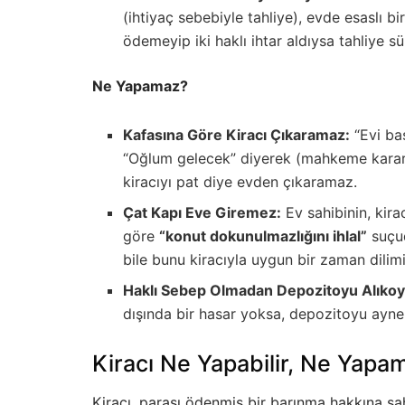
(ihtiyaç sebebiyle tahliye), evde esaslı bi
ödemeyip iki haklı ihtar aldıysa tahliye sür
Ne Yapamaz?
Kafasına Göre Kiracı Çıkaramaz:
“Evi ba
“Oğlum gelecek” diyerek (mahkeme kararı 
kiracıyı pat diye evden çıkaramaz.
Çat Kapı Eve Giremez:
Ev sahibinin, kir
göre
“konut dokunulmazlığını ihlal”
suçud
bile bunu kiracıyla uygun bir zaman dilimi
Haklı Sebep Olmadan Depozitoyu Alıko
dışında bir hasar yoksa, depozitoyu ayn
Kiracı Ne Yapabilir, Ne Yapa
Kiracı, parası ödenmiş bir barınma hakkına sah