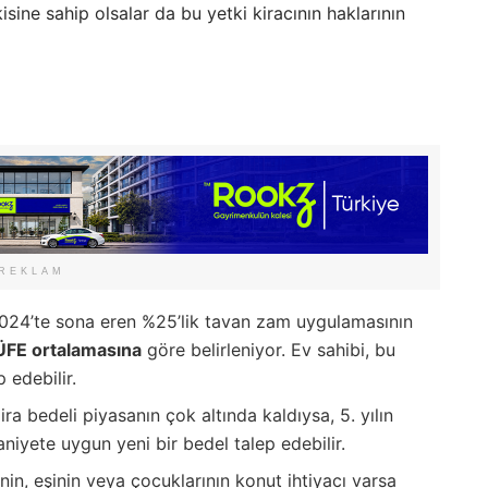
isine sahip olsalar da bu yetki kiracının haklarının
REKLAM
24’te sona eren %25’lik tavan zam uygulamasının
TÜFE ortalamasına
göre belirleniyor. Ev sahibi, bu
 edebilir.
ra bedeli piyasanın çok altında kaldıysa, 5. yılın
niyete uygun yeni bir bedel talep edebilir.
nin, eşinin veya çocuklarının konut ihtiyacı varsa