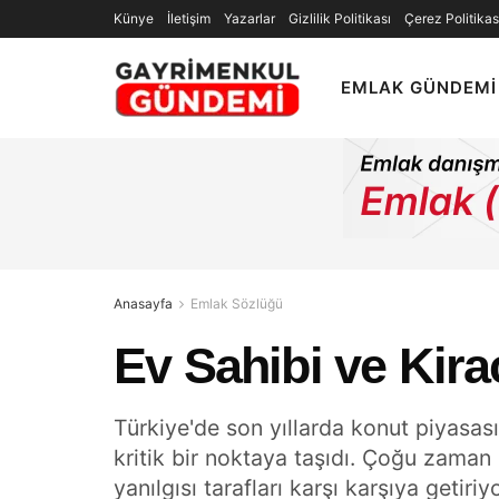
Künye
İletişim
Yazarlar
Gizlilik Politikası
Çerez Politikas
EMLAK GÜNDEMI
Anasayfa
Emlak Sözlüğü
Ev Sahibi ve Kira
Türkiye'de son yıllarda konut piyasası
kritik bir noktaya taşıdı. Çoğu zaman
yanılgısı tarafları karşı karşıya getir