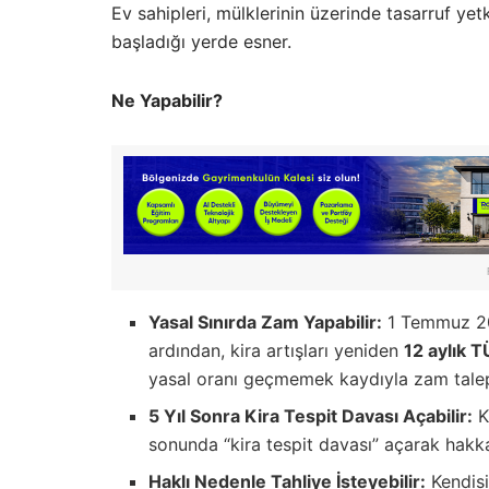
Ev sahipleri, mülklerinin üzerinde tasarruf yetk
başladığı yerde esner.
Ne Yapabilir?
Yasal Sınırda Zam Yapabilir:
1 Temmuz 20
ardından, kira artışları yeniden
12 aylık 
yasal oranı geçmemek kaydıyla zam talep
5 Yıl Sonra Kira Tespit Davası Açabilir:
Ki
sonunda “kira tespit davası” açarak hakka
Haklı Nedenle Tahliye İsteyebilir:
Kendisi