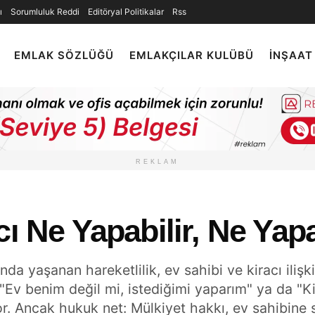
ı
Sorumluluk Reddi
Editöryal Politikalar
Rss
EMLAK SÖZLÜĞÜ
EMLAKÇILAR KULÜBÜ
İNŞAAT
REKLAM
cı Ne Yapabilir, Ne Ya
nda yaşanan hareketlilik, ev sahibi ve kiracı iliş
 "Ev benim değil mi, istediğimi yaparım" ya da "
iyor. Ancak hukuk net: Mülkiyet hakkı, ev sahibine 