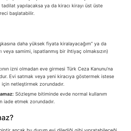
r tadilat yapılacaksa ya da kiracı kirayı üst üste
eci başlatabilir.
şkasına daha yüksek fiyata kiralayacağım” ya da
veya samimi, ispatlanmış bir ihtiyaç olmaksızın)
acının izni olmadan eve girmesi Türk Ceza Kanunu’na
ur. Evi satmak veya yeni kiracıya göstermek istese
 için netleştirmek zorundadır.
yamaz:
Sözleşme bitiminde evde normal kullanım
en iade etmek zorundadır.
maz?
iptir ancak bu durum evi dilediği gibi yıpratabileceği