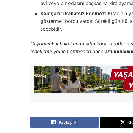
evi veya bir odasını başkasına kiralayama
Komşuları Rahatsız Edemez:
Kiracının y
gösterme” borcu vardır. Sürekli gürültü,
sebebidir.
Gayrimenkul hukukunda altın kural tarafların 
mahkeme yoluna gitmeden önce
arabuluculu
Paylaş
3
G