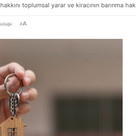
kkını toplumsal yarar ve kiracının barınma hakkı i
A
özlüğü
A