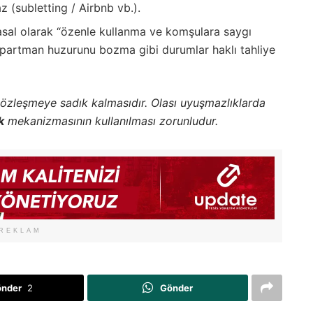
z (subletting / Airbnb vb.).
asal olarak “özenle kullanma ve komşulara saygı
 apartman huzurunu bozma gibi durumlar haklı tahliye
sözleşmeye sadık kalmasıdır. Olası uyuşmazlıklarda
k
mekanizmasının kullanılması zorunludur.
REKLAM
önder
2
Gönder